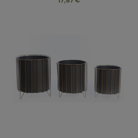
17,87 €