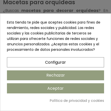
Macetas para orquídeas
¿Buscas
macetas para decorar orquídeas
? En
Todaslasplantas contamos con macetas
tradicionales de plástico, barro, metálicas y muchas
Esta tienda te pide que aceptes cookies para fines de
más que se combinarán a la perfección con el
rendimiento, redes sociales y publicidad. Las redes
tamaño y colorido de las orquídeas, ya sean
sociales y las cookies publicitarias de terceros se
artificiales o de verdad.
utilizan para ofrecerte funciones de redes sociales y
anuncios personalizados. ¿Aceptas estas cookies y el
procesamiento de datos personales involucrados?
Configurar
MACETAS, CESTAS Y JARRONES
Rechazar
CESTAS Y ARTÍCULOS DE MIMBRE O MADERA
MACETAS Y JARDINERAS
Aceptar
ARTÍCULOS DE CRISTAL
Política de privacidad y cookies