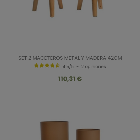
SET 2 MACETEROS METAL Y MADERA 42CM
4.5
/
5
-
2
opiniones
110,31 €