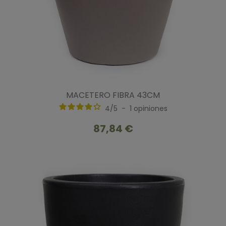
MACETERO FIBRA 43CM
4
/
5
-
1
opiniones
87,84 €