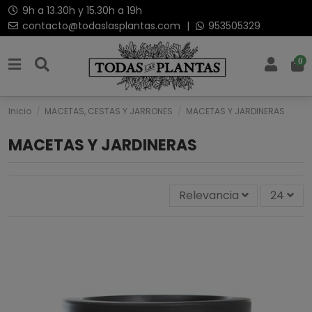
9h a 13.30h y 15.30h a 19h
contacto@todaslasplantas.com
|
953505329
0
Inicio
MACETAS, CESTAS Y JARRONES
MACETAS Y JARDINERAS
MACETAS Y JARDINERAS
Relevancia
24