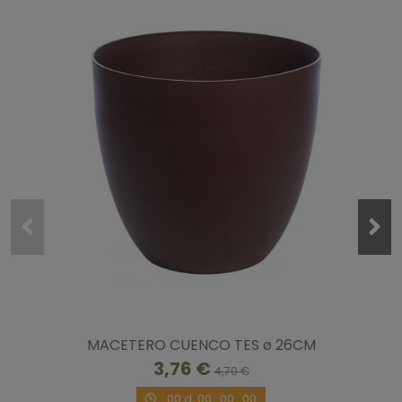
Opinión del
19/6/2020
, tras una experiencia del
11/6/2020
por
A.A.
Útil
(0)
Informe
4
/
5
Opinión verificada
Es más pequeña de lo que me imaginaba, pero bonita
Opinión del
20/4/2020
, tras una experiencia del
13/4/2020
por
A.A.
Útil
(0)
Informe
5
/
5
Opinión verificada
bonita flor, buena calidad
Opinión del
22/10/2019
, tras una experiencia del
14/10/2019
por
A.A.
MACETERO CUENCO TES ø 26CM
Útil
(0)
Informe
3,76 €
4,70 €
00
d.
00
:
00
:
00