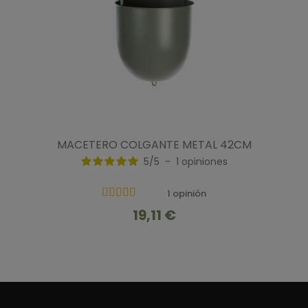
MACETERO COLGANTE METAL 42CM
5
/
5
-
1
opiniones
1 opinión
19,11 €