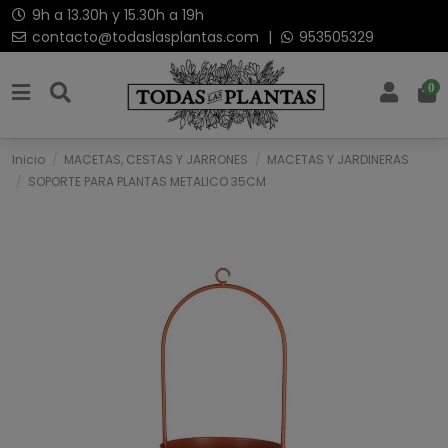
9h a 13.30h y 15.30h a 19h
contacto@todaslasplantas.com
|
953505329
0
Inicio
MACETAS, CESTAS Y JARRONES
MACETAS Y JARDINERAS
SOPORTE PARA PLANTAS METALICO 35CM