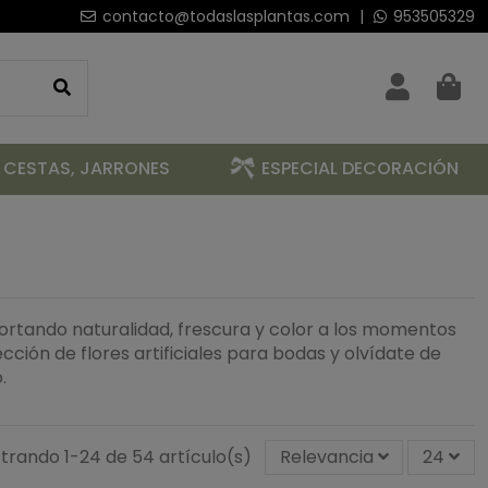
contacto@todaslasplantas.com
|
953505329
 CESTAS, JARRONES
ESPECIAL DECORACIÓN
portando naturalidad, frescura y color a los momentos
ción de flores artificiales para bodas y olvídate de
o.
trando 1-24 de 54 artículo(s)
Relevancia
24