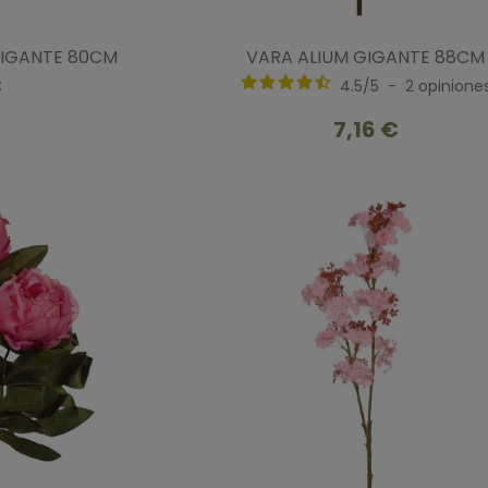
GIGANTE 80CM
VARA ALIUM GIGANTE 88CM
€
4.5
/
5
-
2
opinione
7,16 €