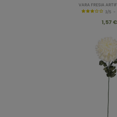
VARA FRESIA ARTI
3
/
5
-
1,57 