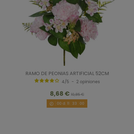
RAMO DE PEONIAS ARTIFICIAL 52CM
4
/
5
-
2
opiniones
8,68 €
10,85 €
00
d.
11
:
32
:
59