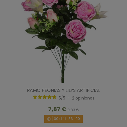
RAMO PEONIAS Y LILYS ARTIFICIAL
5
/
5
-
2
opiniones
7,87 €
9,83 €
00
d.
11
:
32
:
59