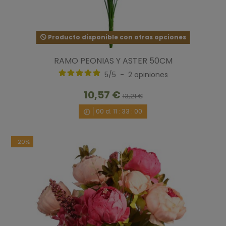
Producto disponible con otras opciones
RAMO PEONIAS Y ASTER 50CM
5
/
5
-
2
opiniones
10,57 €
13,21 €
00
d.
11
:
32
:
59
-20%