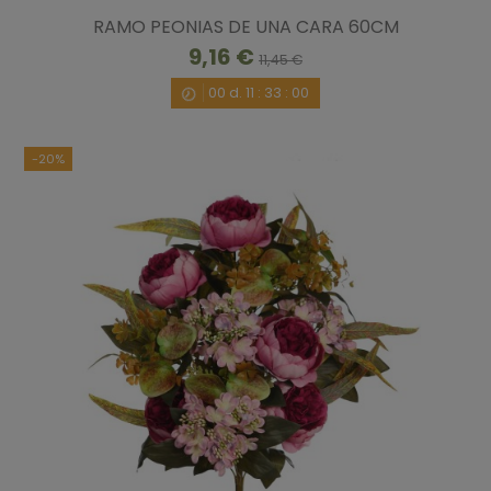
RAMO PEONIAS DE UNA CARA 60CM
9,16 €
11,45 €
00
d.
11
:
32
:
59
-20%