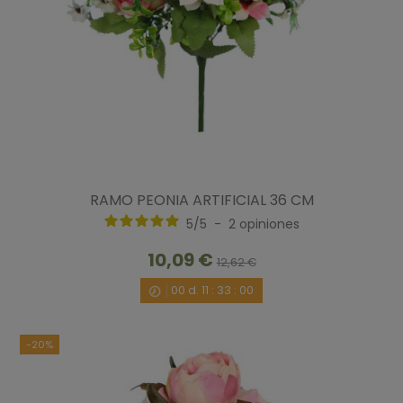
RAMO PEONIA ARTIFICIAL 36 CM
5
/
5
-
2
opiniones
10,09 €
12,62 €
00
d.
11
:
32
:
59
-20%