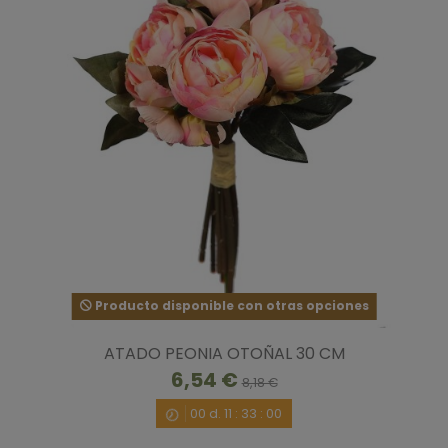
Producto disponible con otras opciones
ATADO PEONIA OTOÑAL 30 CM
6,54 €
8,18 €
00
d.
11
:
32
:
59