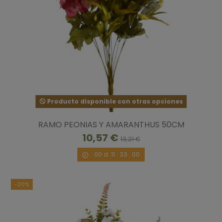
Producto disponible con otras opciones
RAMO PEONIAS Y AMARANTHUS 50CM
10,57 €
13,21 €
00
d.
11
:
32
:
59
-20%