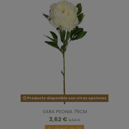
Producto disponible con otras opciones
VARA PEONIA 76CM
3,62 €
4,53 €
00
d.
11
:
32
:
59