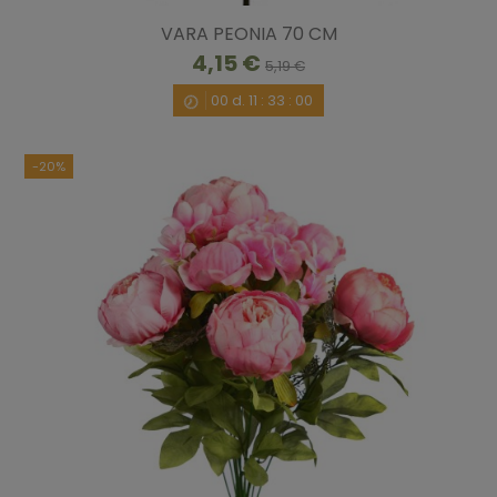
VARA PEONIA 70 CM
4,15 €
5,19 €
00
d.
11
:
32
:
59
-20%