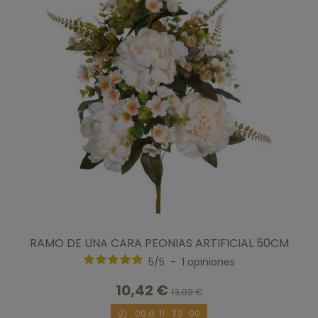
RAMO DE UNA CARA PEONIAS ARTIFICIAL 50CM
5
/
5
-
1
opiniones
10,42 €
13,02 €
00
d.
11
:
32
:
59