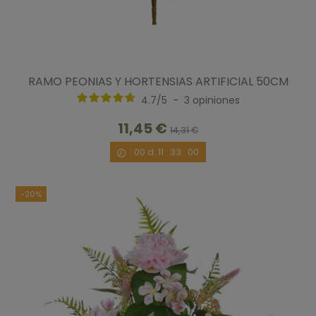
RAMO PEONIAS Y HORTENSIAS ARTIFICIAL 50CM
4.7
/
5
-
3
opiniones
11,45 €
14,31 €
00
d.
11
:
32
:
59
-20%