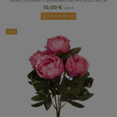
RAMO PEONIAS Y GERBERAS ARTIFICIALES 54CM
10,00 €
12,51 €
00
d.
11
:
32
:
59
-20%