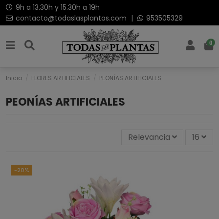
9h a 13.30h y 15.30h a 19h
contacto@todaslasplantas.com
|
953505329
0
Inicio
FLORES ARTIFICIALES
PEONÍAS ARTIFICIALES
PEONÍAS ARTIFICIALES
Relevancia
16
-20%