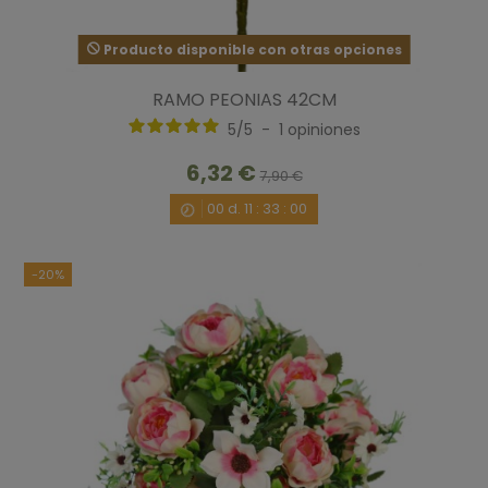
Producto disponible con otras opciones
RAMO PEONIAS 42CM
5
/
5
-
1
opiniones
6,32 €
7,90 €
00
d.
11
:
32
:
59
-20%