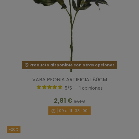
Producto disponible con otras opciones
VARA PEONIA ARTIFICIAL 80CM
5
/
5
-
1
opiniones
2,81 €
3,51 €
00
d.
11
:
32
:
59
-20%