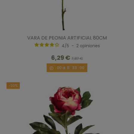
VARA DE PEONIA ARTIFICIAL 80CM
4
/
5
-
2
opiniones
6,29 €
7,87 €
00
d.
11
:
32
:
59
-20%