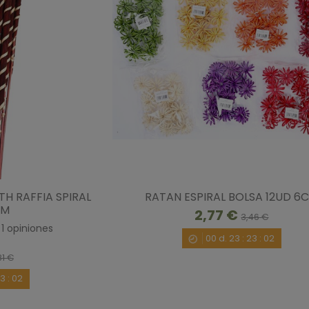
H RAFFIA SPIRAL
RATAN ESPIRAL BOLSA 12UD 6
CM
2,77 €
3,46 €
1
opiniones
00
d.
23
:
23
:
00
81 €
23
:
00