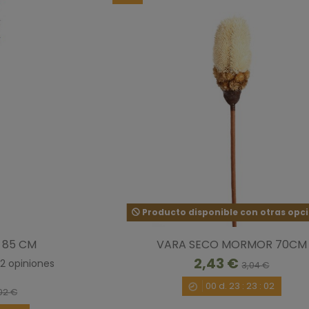
Producto disponible con otras opc
 85 CM
VARA SECO MORMOR 70CM
2,43 €
2
opiniones
3,04 €
00
d.
23
:
23
:
00
02 €