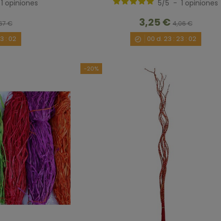
1
opiniones
5
/
5
-
1
opiniones
3,25 €
67 €
4,06 €
23
:
00
00
d.
23
:
23
:
00
-20%