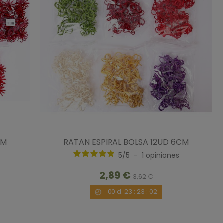
CM
RATAN ESPIRAL BOLSA 12UD 6CM
5
/
5
-
1
opiniones
2,89 €
3,62 €
00
d.
23
:
23
:
00