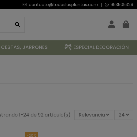
contacto@todaslasplantas.com
|
953505329
 CESTAS, JARRONES
ESPECIAL DECORACIÓN
trando 1-24 de 92 artículo(s)
Relevancia
24
-20%