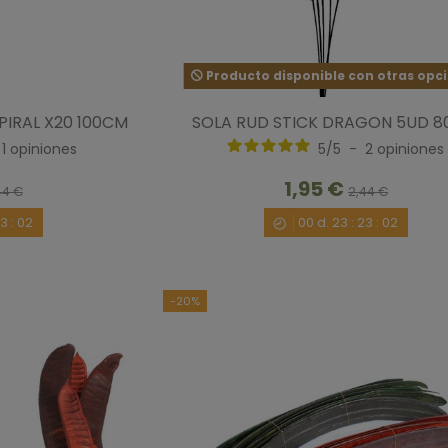
Producto disponible con otras opc
PIRAL X20 100CM
SOLA RUD STICK DRAGON 5UD 
1
opiniones
5
/
5
-
2
opiniones
1,95 €
44 €
2,44 €
23
:
00
00
d.
23
:
23
:
00
-20%