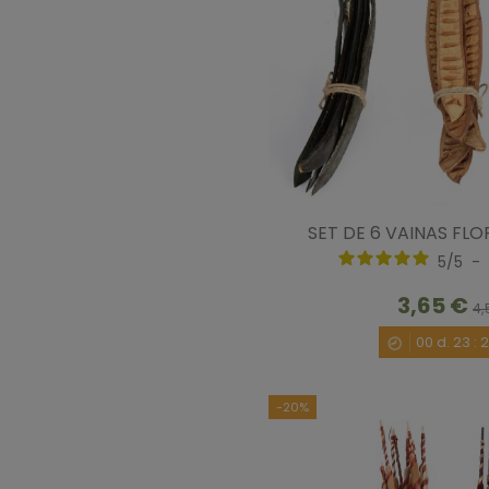
SET DE 6 VAINAS FLO
5
/
5
-
3,65 €
4,
00
d.
23
:
-20%