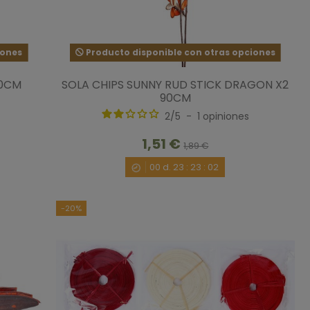
iones
Producto disponible con otras opciones
80CM
SOLA CHIPS SUNNY RUD STICK DRAGON X2
90CM
2
/
5
-
1
opiniones
1,51 €
1,89 €
00
d.
23
:
23
:
00
-20%