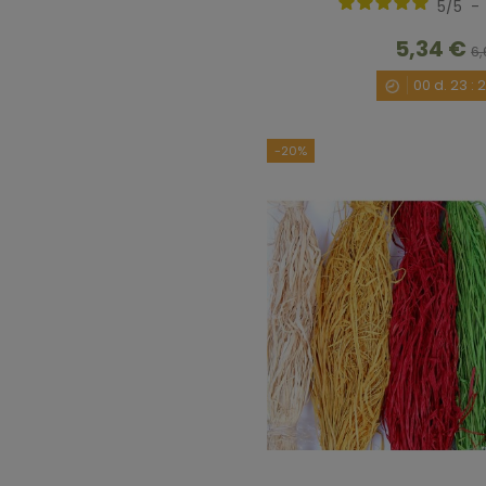
5
/
5
-
5,34 €
6,
00
d.
23
:
-20%