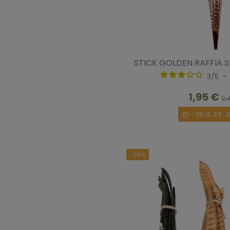
STICK GOLDEN RAFFIA S
3
/
5
-
1,95 €
2,
00
d.
23
:
-20%