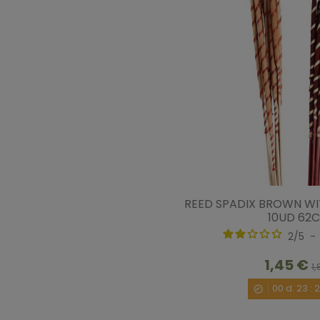
REED SPADIX BROWN WIT
10UD 62
2
/
5
-
1,45 €
1,
00
d.
23
: