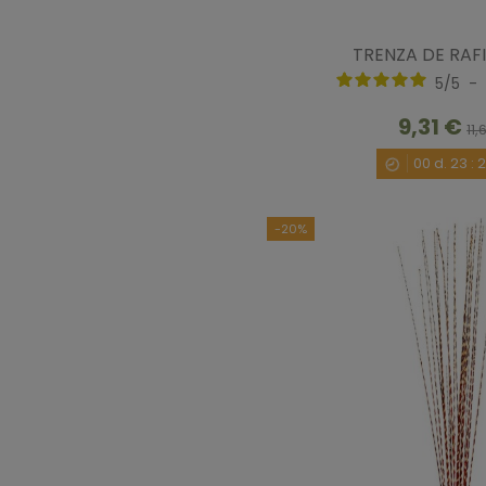
TRENZA DE RAF
5
/
5
-
9,31 €
11,
00
d.
23
:
-20%