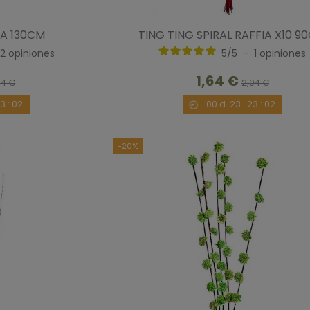
IA 130CM
TING TING SPIRAL RAFFIA X10 9
2
opiniones
5
/
5
-
1
opiniones
1,64 €
64 €
2,04 €
23
:
00
00
d.
23
:
23
:
00
-20%