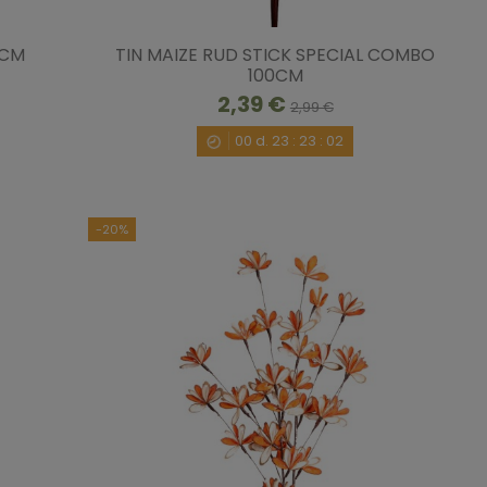
0CM
TIN MAIZE RUD STICK SPECIAL COMBO
100CM
2,39 €
2,99 €
00
d.
23
:
23
:
00
-20%