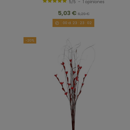
5
/
5
-
1
opiniones
5,03 €
6,29 €
00
d.
23
:
23
:
00
-20%