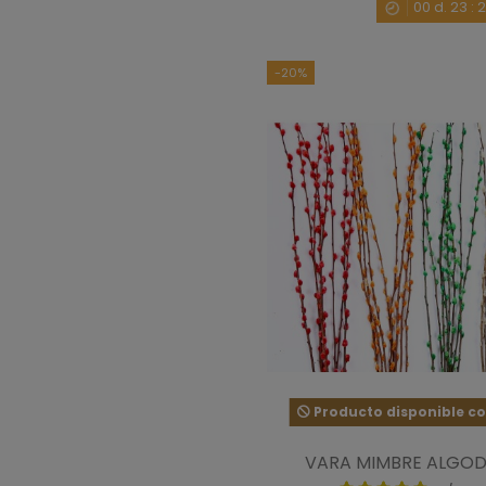
00
d.
23
:
-20%
Producto disponible co
VARA MIMBRE ALGOD