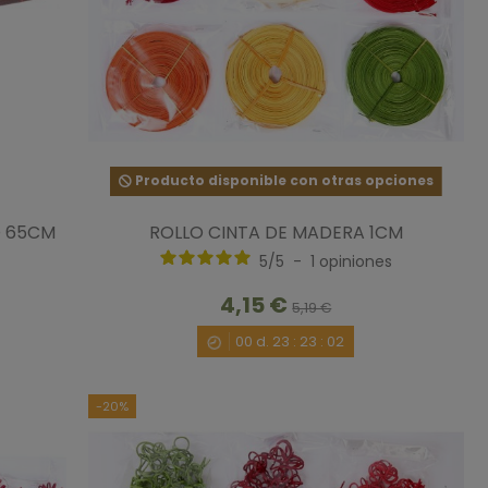
Producto disponible con otras opciones
O 65CM
ROLLO CINTA DE MADERA 1CM
5
/
5
-
1
opiniones
4,15 €
5,19 €
00
d.
23
:
23
:
00
-20%