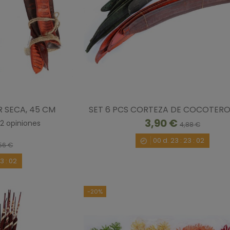
R SECA, 45 CM
SET 6 PCS CORTEZA DE COCOTER
3,90 €
2
opiniones
4,88 €
00
d.
23
:
23
:
00
56 €
23
:
00
-20%