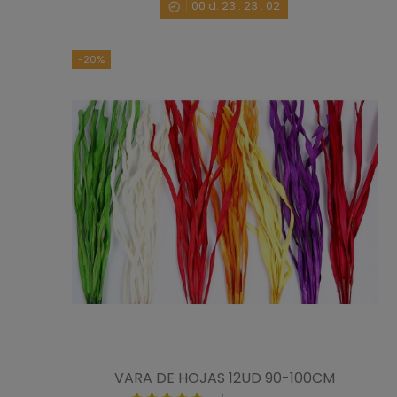
00
d.
23
:
23
:
00
-20%
VARA DE HOJAS 12UD 90-100CM