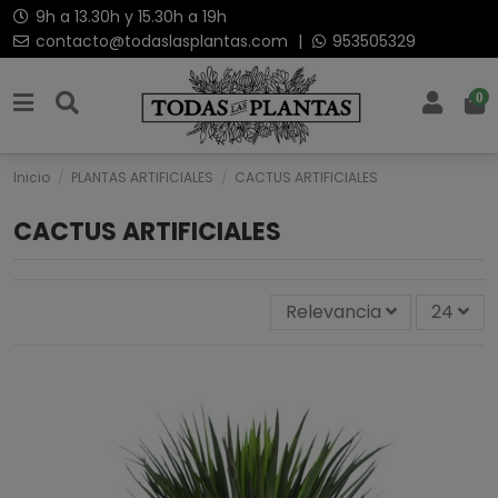
9h a 13.30h y 15.30h a 19h
contacto@todaslasplantas.com
|
953505329
0
Inicio
PLANTAS ARTIFICIALES
CACTUS ARTIFICIALES
CACTUS ARTIFICIALES
Relevancia
24