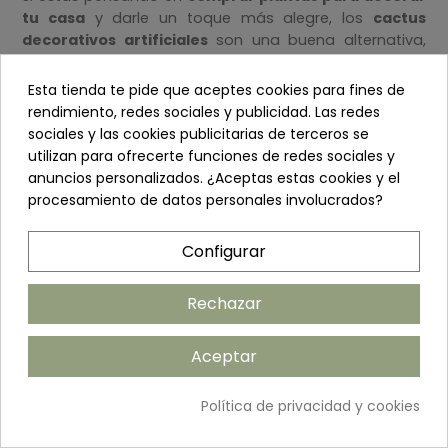
tu casa
y darle un toque más alegre, los
cactus
decorativos artificiales
son una buena alternativa,
tanto si los quieres para dentro de casa, la terraza o
jardín. Se pueden encontrar en distintos colores,
Esta tienda te pide que aceptes cookies para fines de
formas y tamaños. Es el complemento perfecto para
rendimiento, redes sociales y publicidad. Las redes
la decoración de cualquier lugar.
sociales y las cookies publicitarias de terceros se
utilizan para ofrecerte funciones de redes sociales y
anuncios personalizados. ¿Aceptas estas cookies y el
Cactus artificiales realistas
procesamiento de datos personales involucrados?
Si te decides por la compra de uno de nuestros
cactus
Configurar
artificiales
, comprobarás que en nada tienen que
envidiar a los que son de verdad. Gracias a el material
con el que están fabricados tienen un aspecto
Rechazar
hiperrealista con un acabado perfecto que no dejará
indiferente a nadie.
Aceptar
Política de privacidad y cookies
Cactus artificiales baratos