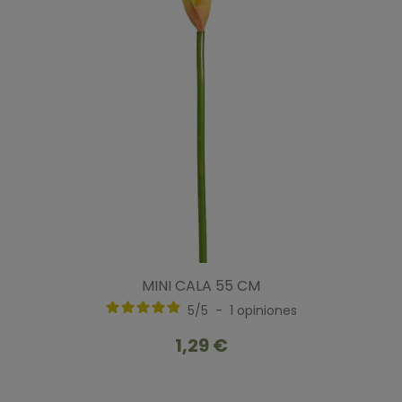
MINI CALA 55 CM
5
/
5
-
1
opiniones
1,29 €