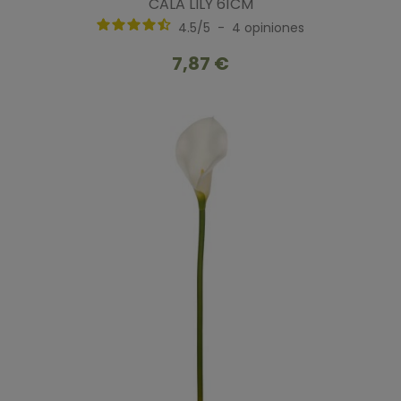
CALA LILY 61CM
4.5
/
5
-
4
opiniones
7,87 €