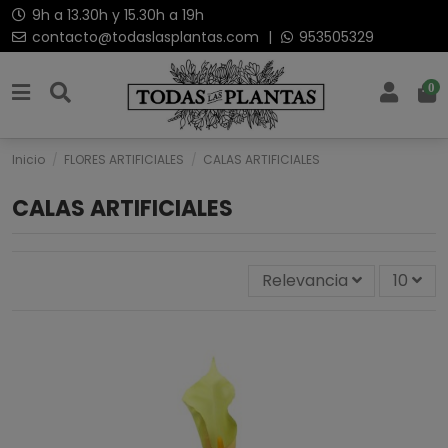
9h a 13.30h y 15.30h a 19h
contacto@todaslasplantas.com
|
953505329
0
Inicio
FLORES ARTIFICIALES
CALAS ARTIFICIALES
CALAS ARTIFICIALES
Relevancia
10