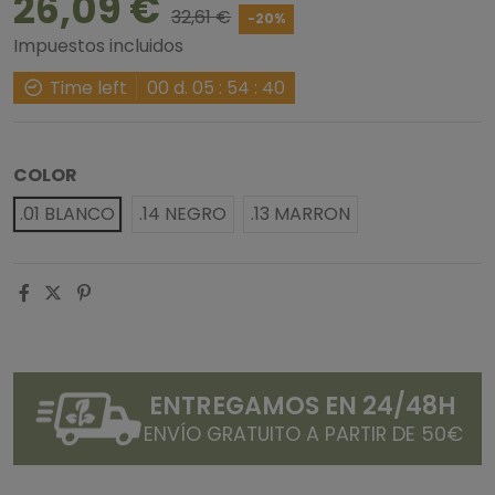
26,09 €
32,61 €
-20%
Impuestos incluidos
Time left
00
d.
05
:
54
:
40
COLOR
.01 BLANCO
.14 NEGRO
.13 MARRON
ENTREGAMOS EN 24/48H
ENVÍO GRATUITO A PARTIR DE 50€