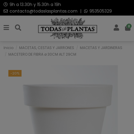
9h a 13.30h y 15.30h a 19h
contacto@todaslasplantas.com
|
953505329
0
Inicio
MACETAS, CESTAS Y JARRONES
MACETAS Y JARDINERAS
MACETERO DE FIBRA ø 30CM ALT 29CM
-20%