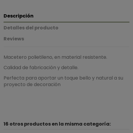
Descripción
Detalles del producto
Reviews
Macetero polietileno, en material resistente.
Calidad de fabricación y detalle.
Perfecta para aportar un toque bello y natural a su
proyecto de decoración
5
/
5
16 otros productos en la misma categoría:
Basado en
2
opiniones
sometidas a control