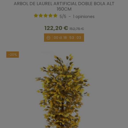
ARBOL DE LAUREL ARTIFICIAL DOBLE BOLA ALT
160CM
5
/
5
-
1
opiniones
122,20 €
152,75 €
00
d.
18
:
53
:
02
-20%