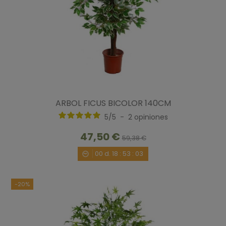
ARBOL FICUS BICOLOR 140CM
5
/
5
-
2
opiniones
47,50 €
59,38 €
00
d.
18
:
53
:
02
-20%