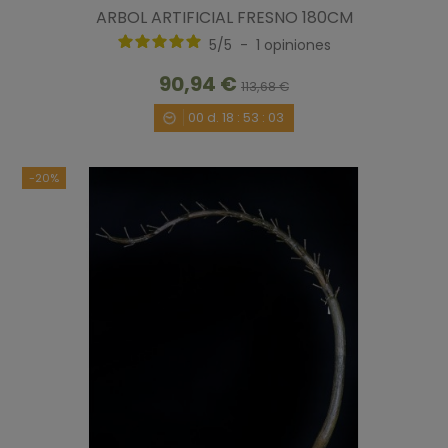
ARBOL ARTIFICIAL FRESNO 180CM
5
/
5
-
1
opiniones
90,94 €
113,68 €
00
d.
18
:
53
:
02
-20%