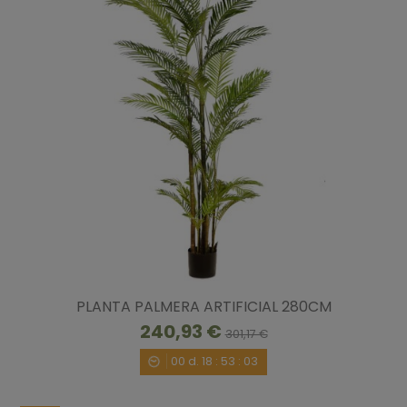
PLANTA PALMERA ARTIFICIAL 280CM
240,93 €
301,17 €
00
d.
18
:
53
:
02