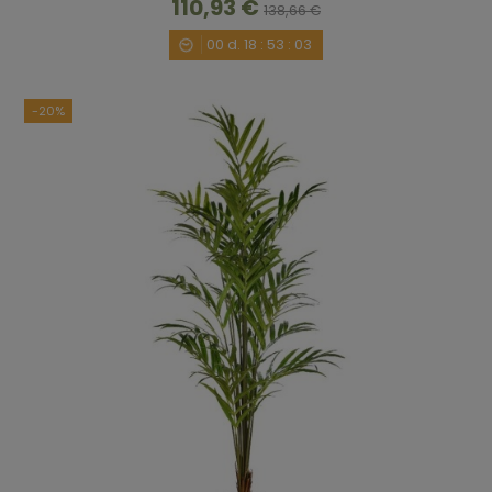
110,93 €
138,66 €
00
d.
18
:
53
:
02
-20%