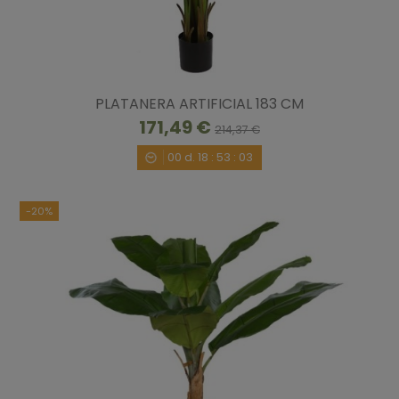
PLATANERA ARTIFICIAL 183 CM
171,49 €
214,37 €
00
d.
18
:
53
:
02
-20%