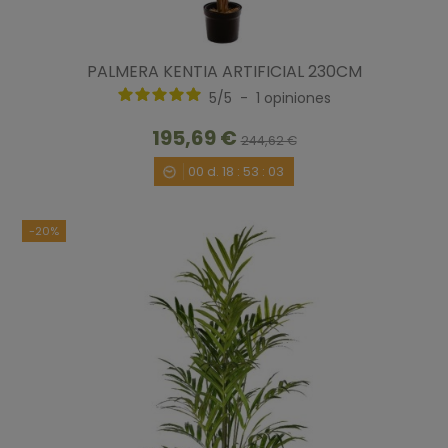
PALMERA KENTIA ARTIFICIAL 230CM
5
/
5
-
1
opiniones
195,69 €
244,62 €
00
d.
18
:
53
:
02
-20%