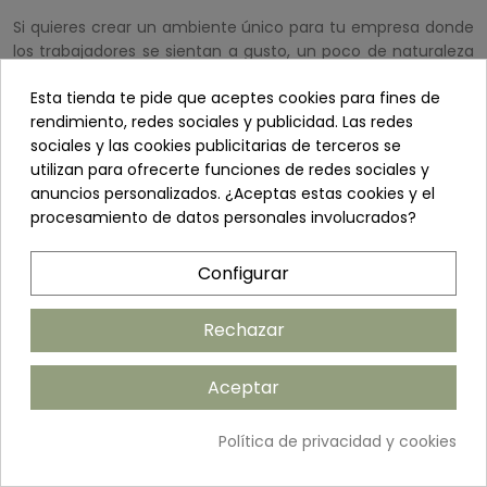
Si quieres crear un ambiente único para tu empresa donde
los trabajadores se sientan a gusto, un poco de naturaleza
ayudará a dar un toque especial al
centro de trabajo
. En
Esta tienda te pide que aceptes cookies para fines de
concreto, al utilizar
árboles artificiales para la oficina
,
rendimiento, redes sociales y publicidad. Las redes
crearás la impresión de gran creatividad y originalidad sin
sociales y las cookies publicitarias de terceros se
tan solo requerir su mantenimiento. Dotados de gran
utilizan para ofrecerte funciones de redes sociales y
realismo, los árboles artificiales pueden encontrarse en
anuncios personalizados. ¿Aceptas estas cookies y el
todas las clases y especies por lo que contarás con
procesamiento de datos personales involucrados?
multitud de posibilidades que resultarían imposibles de
encontrar o de mantener si fuesen árboles de verdad.
Configurar
Rechazar
Ventajas de decorar oficinas
con árboles artificiales
Aceptar
Los árboles artificiales de
Todaslasplantas
están
Política de privacidad y cookies
fabricados con tela 100% poliéster, alambre de metal y
plástico de polietileno. Esto no significa que carezcan de