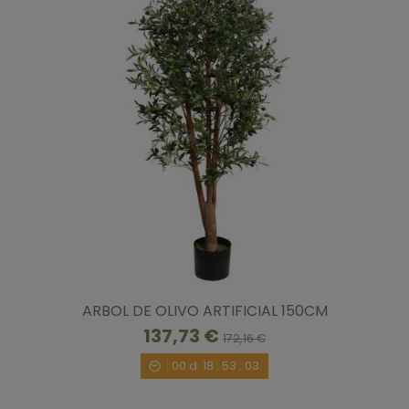
ARBOL DE OLIVO ARTIFICIAL 150CM
137,73 €
172,16 €
00
d.
18
:
53
:
02