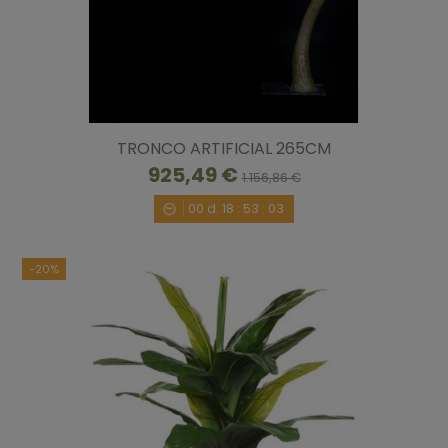
TRONCO ARTIFICIAL 265CM
925,49 €
1.156,86 €
00
d.
18
:
53
:
02
-20%