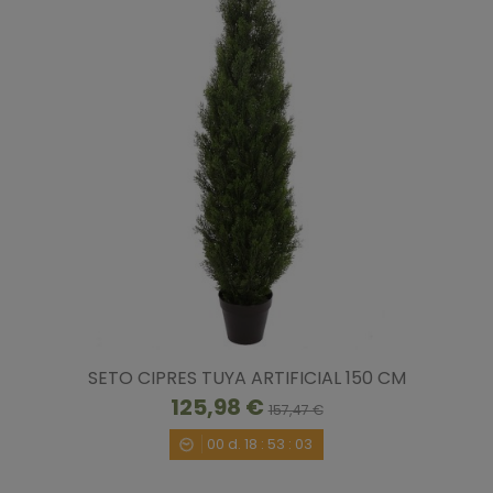
SETO CIPRES TUYA ARTIFICIAL 150 CM
125,98 €
157,47 €
00
d.
18
:
53
:
02