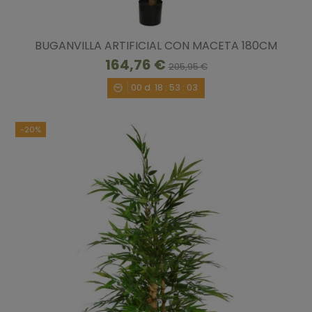
BUGANVILLA ARTIFICIAL CON MACETA 180CM
164,76 €
205,95 €
00
d.
18
:
53
:
02
-20%