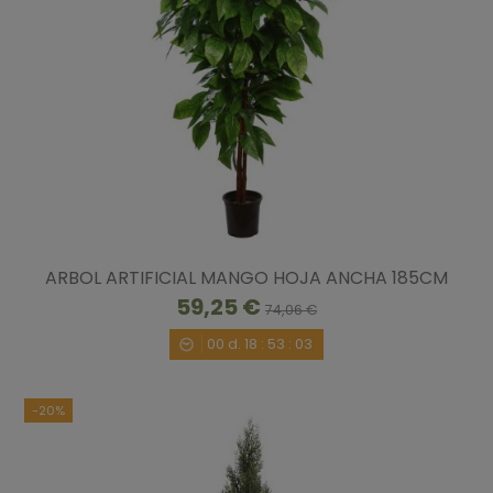
ARBOL ARTIFICIAL MANGO HOJA ANCHA 185CM
59,25 €
74,06 €
00
d.
18
:
53
:
02
-20%