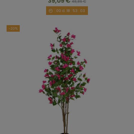
39,09 €
48,86 €
00
d.
18
:
53
:
02
-20%