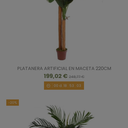
PLATANERA ARTIFICIAL EN MACETA 220CM
199,02 €
248,77 €
00
d.
18
:
53
:
02
-20%