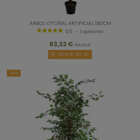
ARBOL OTOÑAL ARTIFICIAL 180CM
5
/
5
-
1
opiniones
83,22 €
104,02 €
00
d.
18
:
53
:
02
-20%