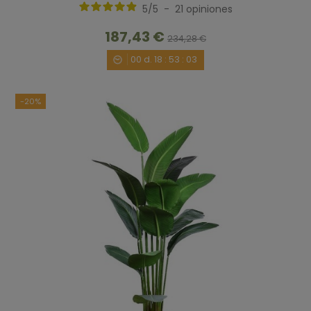
5
/
5
-
21
opiniones
187,43 €
234,28 €
00
d.
18
:
53
:
02
-20%