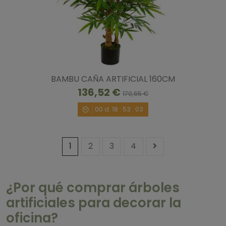
BAMBU CAÑA ARTIFICIAL 160CM
136,52 €
170,65 €
00
d.
18
:
53
:
02
1
2
3
4
¿Por qué comprar árboles
artificiales para decorar la
oficina?