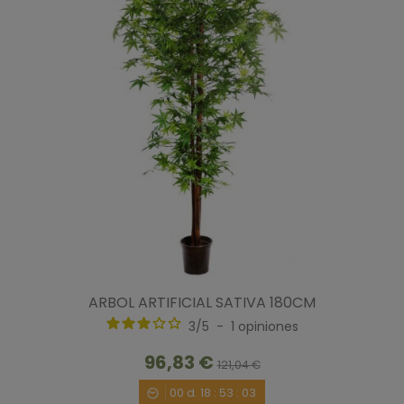
ARBOL ARTIFICIAL SATIVA 180CM
3
/
5
-
1
opiniones
96,83 €
121,04 €
00
d.
18
:
53
:
02