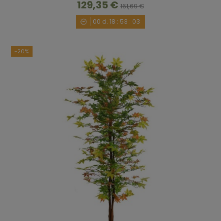
129,35 €
161,69 €
00
d.
18
:
53
:
02
-20%