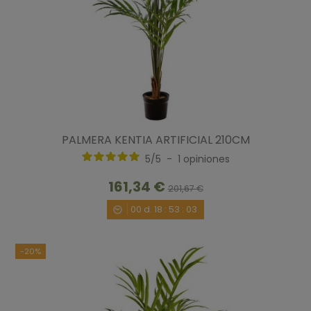
PALMERA KENTIA ARTIFICIAL 210CM
5
/
5
-
1
opiniones
161,34 €
201,67 €
00
d.
18
:
53
:
02
-20%