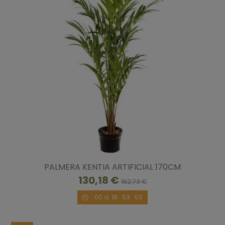
PALMERA KENTIA ARTIFICIAL 170CM
130,18 €
162,73 €
00
d.
18
:
53
:
02