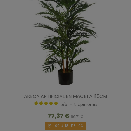
ARECA ARTIFICIAL EN MACETA 115CM
5
/
5
-
5
opiniones
77,37 €
96,71 €
00
d.
18
:
53
:
02