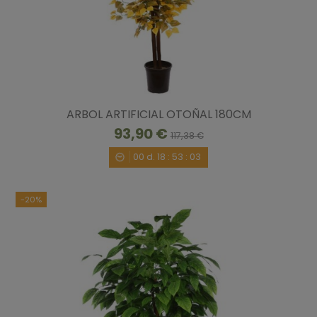
ARBOL ARTIFICIAL OTOÑAL 180CM
93,90 €
117,38 €
00
d.
18
:
53
:
02
-20%