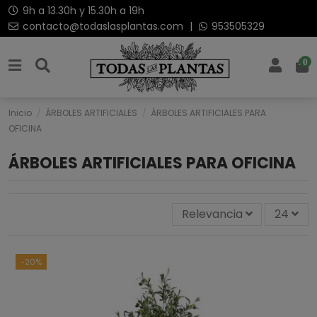
9h a 13.30h y 15.30h a 19h
contacto@todaslasplantas.com
|
953505329
0
Inicio
ÁRBOLES ARTIFICIALES
ÁRBOLES ARTIFICIALES PARA
OFICINA
ÁRBOLES ARTIFICIALES PARA OFICINA
Relevancia
24
-20%