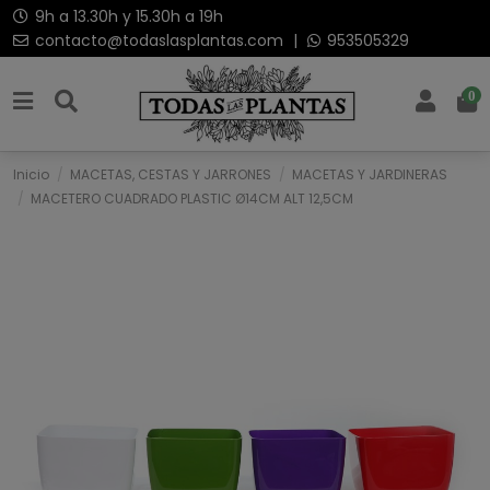
9h a 13.30h y 15.30h a 19h
contacto@todaslasplantas.com
|
953505329
0
Inicio
MACETAS, CESTAS Y JARRONES
MACETAS Y JARDINERAS
MACETERO CUADRADO PLASTIC Ø14CM ALT 12,5CM