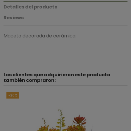
Detalles del producto
Reviews
Maceta decorada de cerámica.
3.9
/
5
Los clientes que adquirieron este producto
Basado en
7
opiniones
sometidas a control
también compraron:
Ver todas las reseñas de este sitio
-20%
5
estrellas
2
4
estrellas
2
3
estrellas
3
2
estrellas
0
1
estrella
0