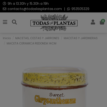
9h a 13.30h y 15.30h a 19h
contacto@todaslasplantas.com
|
953505329
0
Inicio
MACETAS, CESTAS Y JARRONES
MACETAS Y JARDINERAS
MACETA CERAMICA REDONDA 14CM