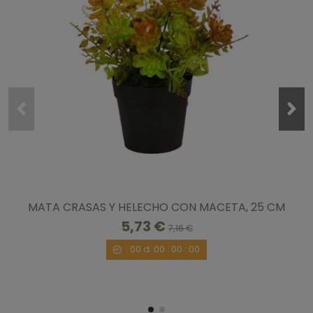
Ordenar las opiniones
3
/
5
Opinión verificada
Las planchas venían muy despobladas. Las 10 compradas 
han resultado 8 al completar las zonas en las que faltaba 
rama.
Opinión del
30/9/2020
, tras una experiencia del
5/9/2020
por
A.A.
MATA CRASAS Y HELECHO CON MACETA, 25 CM
Útil
(0)
Informe
5,73 €
7,16 €
00
d.
00
:
00
:
00
3
/
5
Opinión verificada
Se caen los tallos de las plantas y hay que buscar de dónde 
vienen y si no se ha roto el enganche