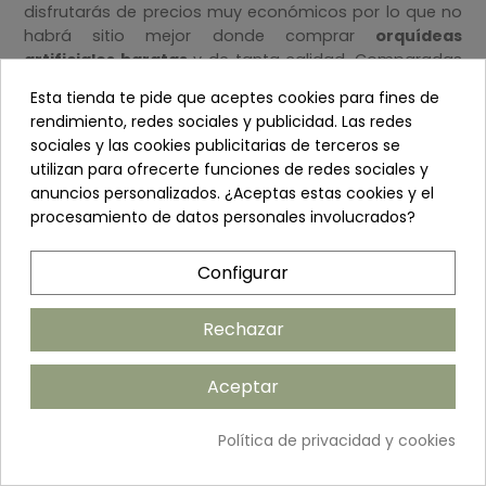
disfrutarás de precios muy económicos por lo que no
habrá sitio mejor donde comprar
orquídeas
artificiales baratas
y de tanta calidad. Comparadas
con las flores de verdad, obtendrás hermosa
Esta tienda te pide que aceptes cookies para fines de
decoración par el hogar con un largo promedio de
rendimiento, redes sociales y publicidad. Las redes
vida y un extraordinario parecido.
sociales y las cookies publicitarias de terceros se
utilizan para ofrecerte funciones de redes sociales y
anuncios personalizados. ¿Aceptas estas cookies y el
Centros de Mesa con Orquídeas
procesamiento de datos personales involucrados?
Artificiales
Configurar
Las
orquídeas artificiales
son perfectas para crear y
decorar centros de mesa de todos los tamaños y
estilos. Estilos clásicos y minimalistas u opciones más
Rechazar
ostentosas y llamativas.
Aceptar
Dónde Comprar Orquídeas
Política de privacidad y cookies
Artificiales Grandes