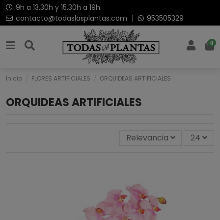
9h a 13.30h y 15.30h a 19h
contacto@todaslasplantas.com
|
953505329
0
Inicio
FLORES ARTIFICIALES
ORQUIDEAS ARTIFICIALES
ORQUIDEAS ARTIFICIALES
Relevancia
24