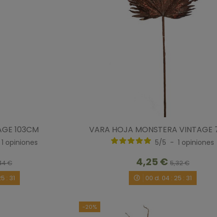
AGE 103CM
VARA HOJA MONSTERA VINTAGE
1
opiniones
5
/
5
-
1
opiniones
4,25 €
44 €
5,32 €
25
:
30
00
d.
04
:
25
:
30
-20%