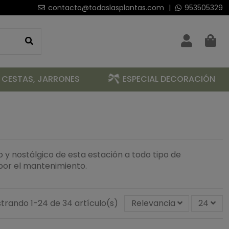
contacto@todaslasplantas.com
|
953505329
 CESTAS, JARRONES
ESPECIAL DECORACIÓN
do y nostálgico de esta estación a todo tipo de
 por el mantenimiento.
trando 1-24 de 34 artículo(s)
Relevancia
24