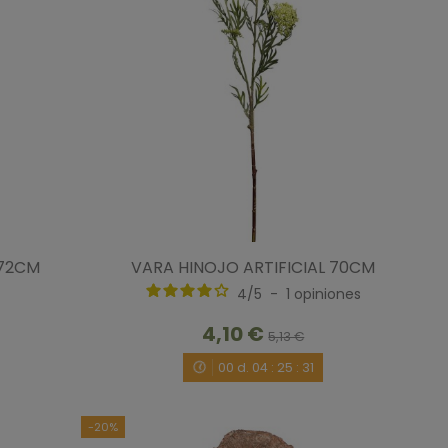
 72CM
VARA HINOJO ARTIFICIAL 70CM
4
/
5
-
1
opiniones
4,10 €
5,13 €
00
d.
04
:
25
:
30
-20%