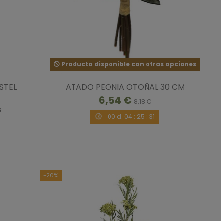
Producto disponible con otras opciones
STEL
ATADO PEONIA OTOÑAL 30 CM
6,54 €
8,18 €
s
00
d.
04
:
25
:
30
-20%