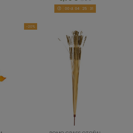
00
d.
04
:
25
:
30
-20%