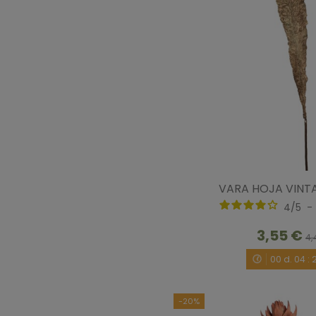
VARA HOJA VINT
4
/
5
-
3,55 €
4,
00
d.
04
:
-20%