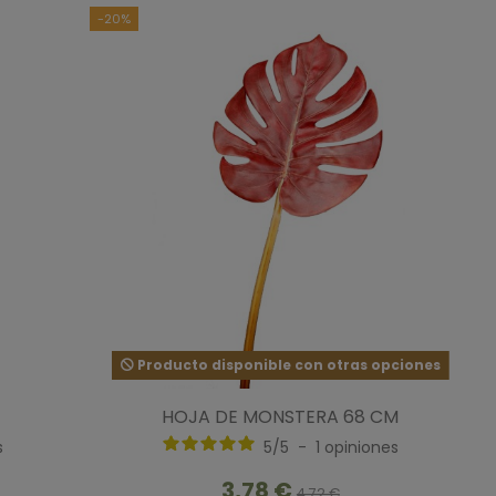
-20%
Producto disponible con otras opciones
HOJA DE MONSTERA 68 CM
s
5
/
5
-
1
opiniones
3,78 €
4,72 €