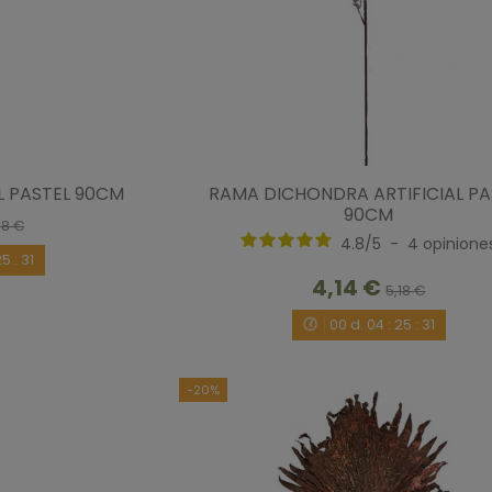
L PASTEL 90CM
RAMA DICHONDRA ARTIFICIAL PA
90CM
18 €
4.8
/
5
-
4
opinione
25
:
30
4,14 €
5,18 €
00
d.
04
:
25
:
30
-20%