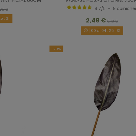
ARTIFICIAL 80CM
RAMAJE HOJAS OTOÑAL 72C
4.7
/
5
-
9
opinione
05 €
25
:
30
2,48 €
3,10 €
00
d.
04
:
25
:
30
-20%