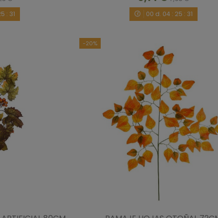
25
:
30
00
d.
04
:
25
:
30
-20%