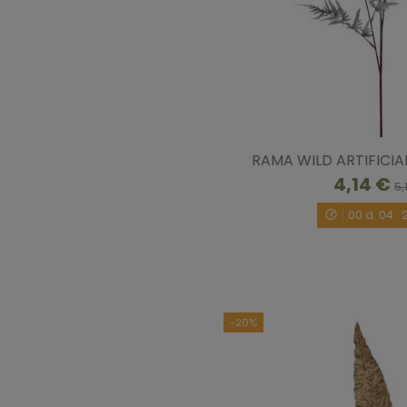
RAMA WILD ARTIFICIA
4,14 €
5,
00
d.
04
:
-20%