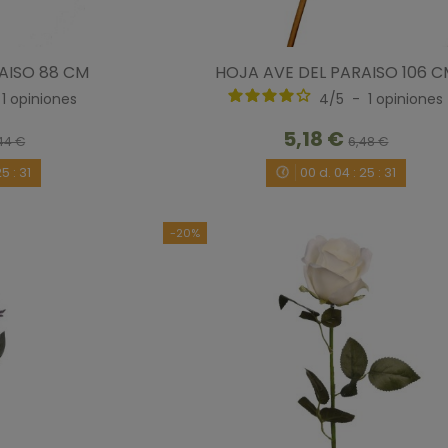
AISO 88 CM
HOJA AVE DEL PARAISO 106 
1
opiniones
4
/
5
-
1
opiniones
5,18 €
44 €
6,48 €
25
:
30
00
d.
04
:
25
:
30
-20%