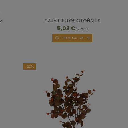
CM
CAJA FRUTOS OTOÑALES
5,03 €
6,29 €
00
d.
04
:
25
:
30
-20%