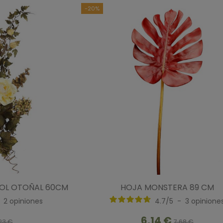
-20%
SOL OTOÑAL 60CM
HOJA MONSTERA 89 CM
-
2
opiniones
4.7
/
5
-
3
opinione
6,14 €
,23 €
7,68 €