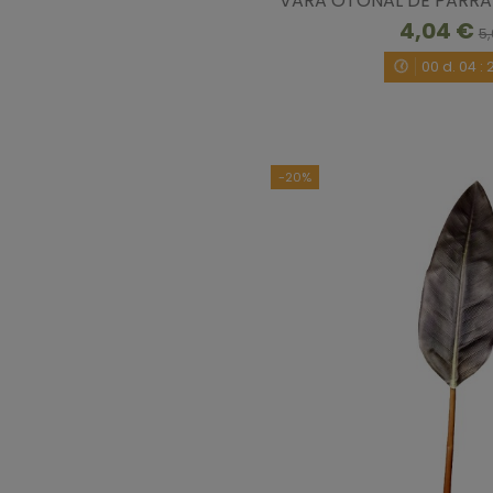
VARA OTOÑAL DE PARRA 
4,04 €
5,
00
d.
04
:
-20%