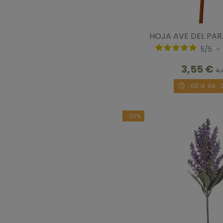
HOJA AVE DEL PAR
5
/
5
-
3,55 €
4,
00
d.
04
:
-20%