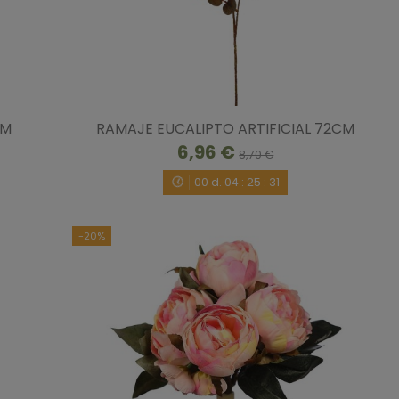
CM
RAMAJE EUCALIPTO ARTIFICIAL 72CM
6,96 €
8,70 €
00
d.
04
:
25
:
30
-20%