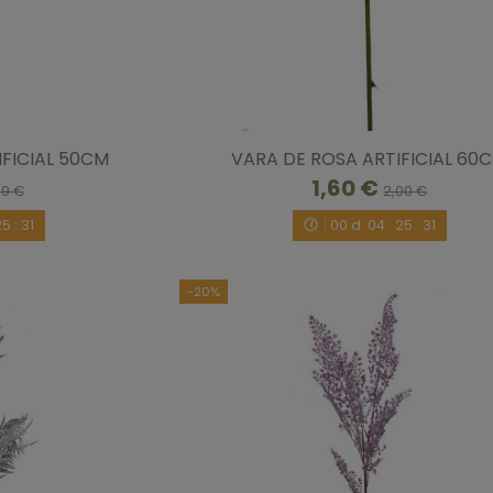
FICIAL 50CM
VARA DE ROSA ARTIFICIAL 60
1,60 €
19 €
2,00 €
25
:
30
00
d.
04
:
25
:
30
-20%