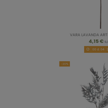
VARA LAVANDA ARTI
4,15 €
5,
00
d.
04
:
-20%