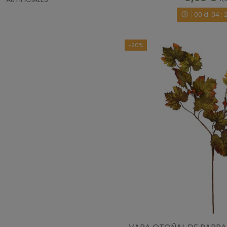
00
d.
04
:
-20%