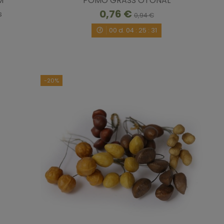
M
POMO GRASS OTOÑAL
0,76 €
s
0,94 €
00
d.
04
:
25
:
30
-20%