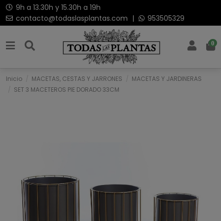
9h a 13.30h y 15.30h a 19h
contacto@todaslasplantas.com
|
953505329
0
Inicio
MACETAS, CESTAS Y JARRONES
MACETAS Y JARDINERAS
SET 3 MACETEROS PIE DORADO 33CM