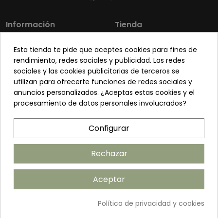
Información
Tienda
Los más vendidos
Mi cuenta
Esta tienda te pide que aceptes cookies para fines de
Sobre nosotros
Contacto
rendimiento, redes sociales y publicidad. Las redes
sociales y las cookies publicitarias de terceros se
Pon tu planta guapa
Envíos y Devoluciones
utilizan para ofrecerte funciones de redes sociales y
Preguntas frecuentes
Venta a profesionales
anuncios personalizados. ¿Aceptas estas cookies y el
procesamiento de datos personales involucrados?
Legal
Síguenos
Configurar
Política de privacidad
Términos y condiciones
Rechazar
Política de cookies
Aceptar
Añadir al carrito
Política de privacidad y cookies
©2026 ANDUDECOR S.L. | Desarrollado por
Amarillo Limón