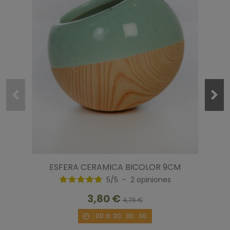
ESFERA CERAMICA BICOLOR 9CM
5
/
5
-
2
opiniones
3,80 €
4,75 €
00
d.
00
:
00
:
00