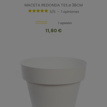
MACETA REDONDA TES ø 38CM
5
/
5
-
1
opiniones
1 opinión
11,80 €