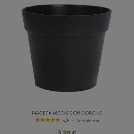
MACETA ø10CM CON CORCHO
5
/
5
-
1
opiniones
3,30 €