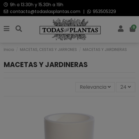
9h a 13.30h y 15.30h a 19h
contacto@todaslasplantas.com
|
953505329
0
Inicio
MACETAS, CESTAS Y JARRONES
MACETAS Y JARDINERAS
MACETAS Y JARDINERAS
Relevancia
24