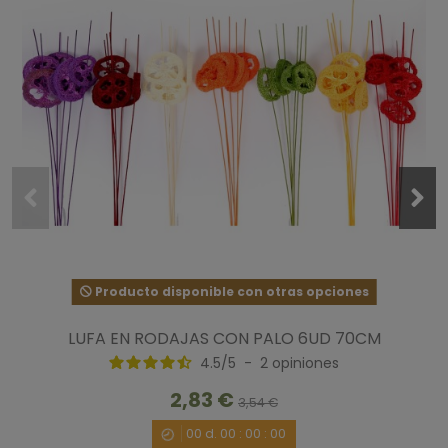
Producto disponible con otras opciones
LUFA EN RODAJAS CON PALO 6UD 70CM
4.5
/
5
-
2
opiniones
2,83 €
3,54 €
00
d.
00
:
00
:
00