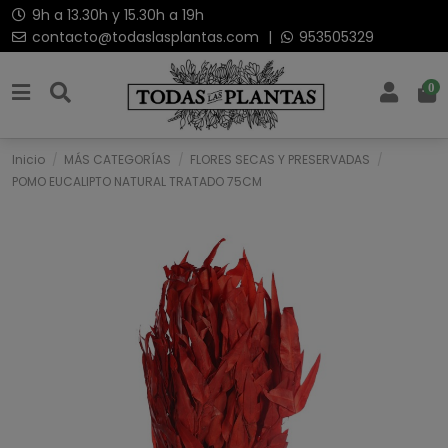
9h a 13.30h y 15.30h a 19h
contacto@todaslasplantas.com
|
953505329
0
Inicio
MÁS CATEGORÍAS
FLORES SECAS Y PRESERVADAS
POMO EUCALIPTO NATURAL TRATADO 75CM