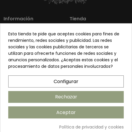
Información
Tienda
Los más vendidos
Mi cuenta
Esta tienda te pide que aceptes cookies para fines de
Sobre nosotros
Contacto
rendimiento, redes sociales y publicidad. Las redes
sociales y las cookies publicitarias de terceros se
Pon tu planta guapa
Envíos y Devoluciones
utilizan para ofrecerte funciones de redes sociales y
Preguntas frecuentes
Venta a profesionales
anuncios personalizados. ¿Aceptas estas cookies y el
procesamiento de datos personales involucrados?
Legal
Síguenos
Configurar
Política de privacidad
Términos y condiciones
Rechazar
Política de cookies
Aceptar
Añadir al carrito
Política de privacidad y cookies