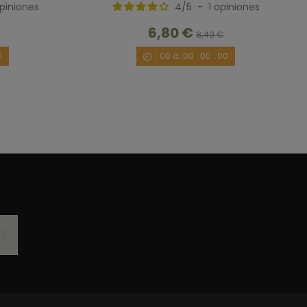
piniones
4
/
5
-
1
opiniones
/2020
por
A.A.
6,80 €
8,49 €
0
00
d.
00
:
00
:
00
1