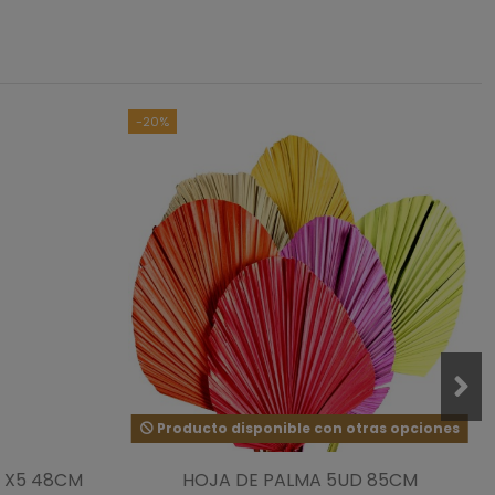
asado en
1
opiniones
sometidas a control
das las reseñas de este sitio
-20%
1
0
0
0
0
Producto disponible con otras opciones
T X5 48CM
HOJA DE PALMA 5UD 85CM