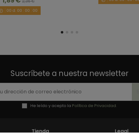
1,89 €
2,36 €
00
d.
00
:
00
:
00
Suscríbete a nuestra newsletter
He leído y acepto la
Política de Privacidad.
Tienda
Legal