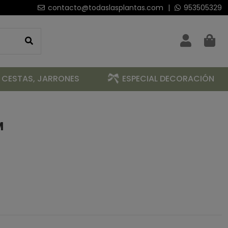
contacto@todaslasplantas.com
|
953505329
 CESTAS, JARRONES
ESPECIAL DECORACIÓN
M