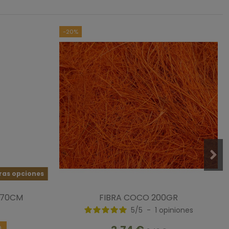
-20%
ras opciones
 70CM
FIBRA COCO 200GR
5
/
5
-
1
opiniones
0