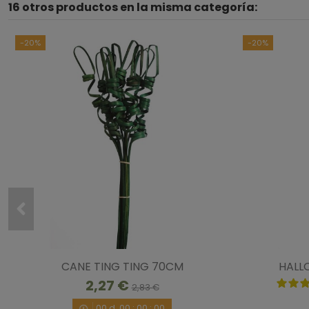
16 otros productos en la misma categoría:
-20%
-20%
CANE TING TING 70CM
HALL
2,27 €
2,83 €
00
d.
00
:
00
:
00