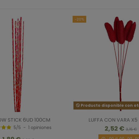
-20%
Producto disponible con ot
OW STICK 6UD 100CM
LUFFA CON VARA X5
2,52 €
5
/
5
-
1
opiniones
3,15 €
00
d.
00
:
00
:
0