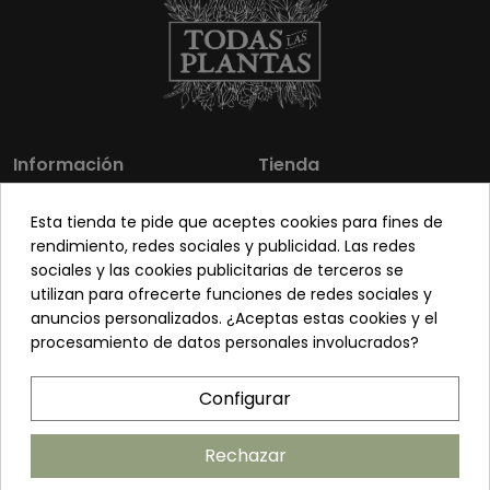
Información
Tienda
Los más vendidos
Mi cuenta
Esta tienda te pide que aceptes cookies para fines de
Sobre nosotros
Contacto
rendimiento, redes sociales y publicidad. Las redes
sociales y las cookies publicitarias de terceros se
Pon tu planta guapa
Envíos y Devoluciones
utilizan para ofrecerte funciones de redes sociales y
Preguntas frecuentes
Venta a profesionales
anuncios personalizados. ¿Aceptas estas cookies y el
procesamiento de datos personales involucrados?
Legal
Síguenos
Configurar
Política de privacidad
Términos y condiciones
Rechazar
Política de cookies