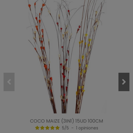
5
estrellas
1
4
estrellas
0
3
estrellas
0
2
estrellas
0
1
estrella
0
Ordenar las opiniones
5
/
5
Opinión verificada
El tamaño es el indicado y sirve tanto para lithops como 
para suculentas y cactus, eso sí, de pequeño tamaño. El 
producto encaja perfectamente con la descripción de la 
web puesto que las características son las indicadas
COCO MAIZE (3IN1) 15UD 100CM
Opinión del
26/1/2019
, tras una experiencia del
26/1/2019
por
A.A.
5
/
5
-
1
opiniones