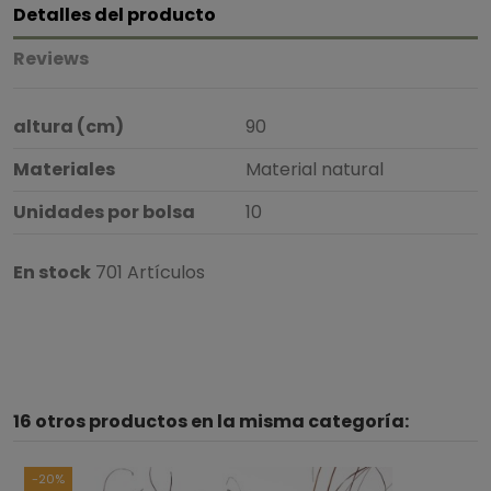
Detalles del producto
Reviews
altura (cm)
90
Materiales
Material natural
Unidades por bolsa
10
En stock
701 Artículos
5
/
5
16 otros productos en la misma categoría:
Basado en
1
opiniones
sometidas a control
Ver todas las reseñas de este sitio
-20%