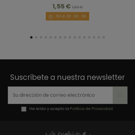
Útil
(0)
Informe
1,55 €
1,93 €
00
d.
00
:
00
:
00
1
Suscríbete a nuestra newsletter
He leído y acepto la
Política de Privacidad.