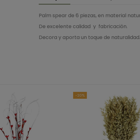
Palm spear de 6 piezas, en material natur
De excelente calidad y fabricación.
Decora y aporta un toque de naturalida
B
Ver to
-20%
5
estrellas
4
estrellas
3
estrellas
2
estrellas
1
estrella