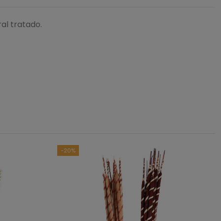
al tratado.
d.
5
/
5
asado en
1
opiniones
sometidas a control
das las reseñas de este sitio
-20%
1
0
0
0
0