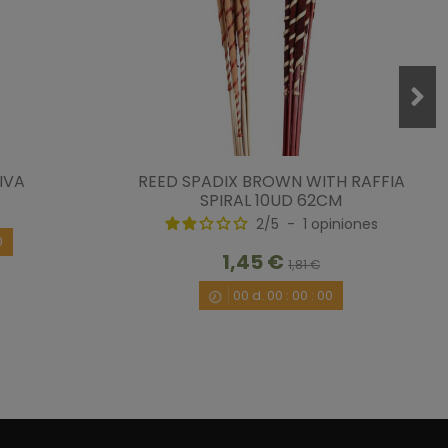
IVA
REED SPADIX BROWN WITH RAFFIA
SPIRAL 10UD 62CM
precio!
2
/
5
-
1
opiniones
/9/2020
por
A.A.
0
1,45 €
1,81 €
00
d.
00
:
00
:
00
1