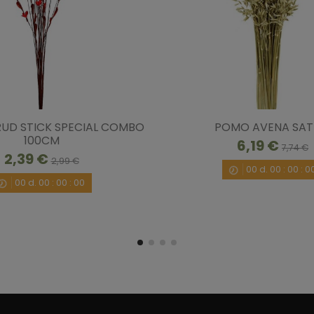
Ordenar las opiniones
5
/
5
 RUD STICK SPECIAL COMBO
POMO AVENA SAT
Opinión verificada
100CM
6,19 €
mejor de lo esperado. Muy naturales y buen 
7,74 €
2,39 €
2,99 €
Opinión del
3/10/2020
, tras una experiencia del
24
00
d.
00
:
00
:
0
00
d.
00
:
00
:
00
Útil
(0)
Informe