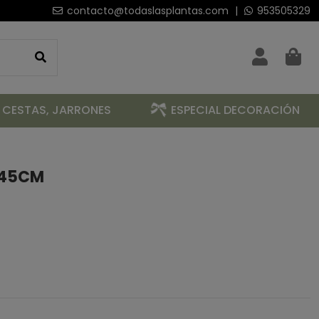
contacto@todaslasplantas.com
|
953505329
 CESTAS, JARRONES
ESPECIAL DECORACIÓN
 45CM