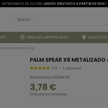
ENTREGAMOS EN 24/48H
¡ENVÍO GRATUITO A PARTIR DE 50€!
LES
ARBOLES ARTIFICIALES
MACETAS,
AR X6 METALIZADO 45CM
PALM SPEAR X6 METALIZADO
5
/
5
-
1
opiniones
Referencia
S102ME.15
3,78 €
Impuestos incluidos