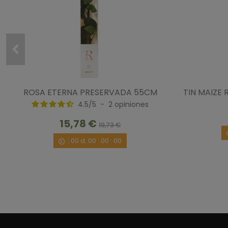
ROSA ETERNA PRESERVADA 55CM
TIN MAIZE
4.5
/
5
-
2
opiniones
15,78 €
19,73 €
00
d.
00
:
00
:
00