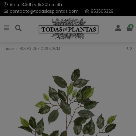
9h a 13.30h y 15.30h a 19h
contacto@todaslasplantas.com
|
953505329
0
Inicio
HOJAS DE FICUS 60CM