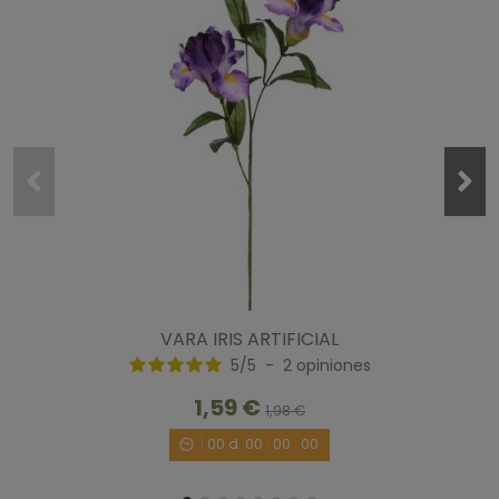
Ordenar las opiniones
5
/
5
Opinión verificada
Me encantan!!!!!
Opinión del
12/2/2020
, tras una experiencia del
5/2/2020
por
A.A.
Útil
(0)
Informe
VARA IRIS ARTIFICIAL
5
/
5
-
2
opiniones
1
1,59 €
1,98 €
00
d.
00
:
00
:
00