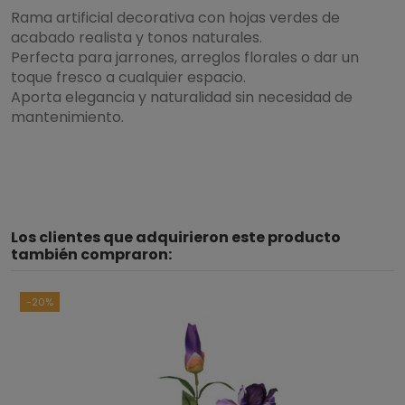
Rama artificial decorativa con hojas verdes de
acabado realista y tonos naturales.
Perfecta para jarrones, arreglos florales o dar un
toque fresco a cualquier espacio.
Aporta elegancia y naturalidad sin necesidad de
mantenimiento.
5
/
5
Los clientes que adquirieron este producto
Basado en
1
opiniones
sometidas a control
también compraron:
Ver todas las reseñas de este sitio
-20%
5
estrellas
1
4
estrellas
0
3
estrellas
0
2
estrellas
0
1
estrella
0