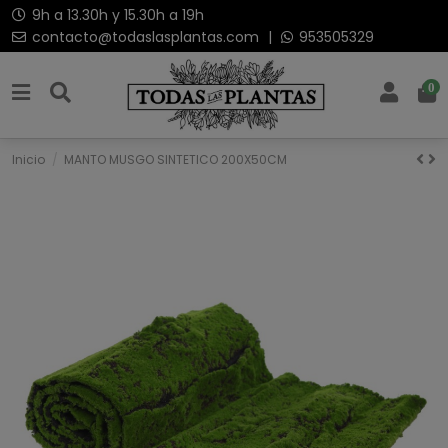
9h a 13.30h y 15.30h a 19h
contacto@todaslasplantas.com
|
953505329
0
Inicio
MANTO MUSGO SINTETICO 200X50CM