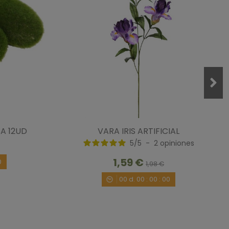
0
0
A 12UD
VARA IRIS ARTIFICIAL
5
/
5
-
2
opiniones
días se va poniendo bien
/10/2020
por
A.A.
1,59 €
0
1,98 €
00
d.
00
:
00
:
00
1