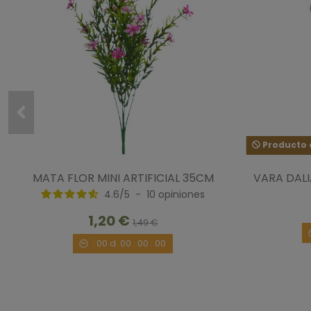
Producto d
MATA FLOR MINI ARTIFICIAL 35CM
VARA DALI
4.6
/
5
-
10
opiniones
1,20 €
1,49 €
00
d.
00
:
00
:
00