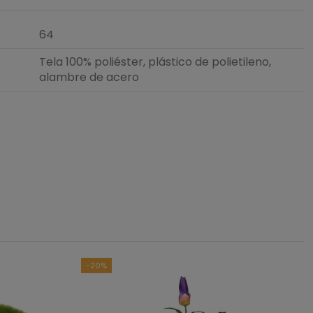
64
Tela 100% poliéster, plástico de polietileno,
alambre de acero
3
/
5
asado en
1
opiniones
sometidas a control
das las reseñas de este sitio
-20%
0
0
1