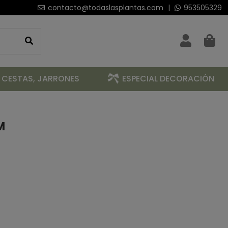
contacto@todaslasplantas.com
|
953505329
 CESTAS, JARRONES
ESPECIAL DECORACIÓN
M