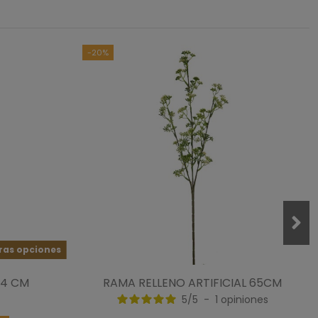
-20%
ras opciones
54 CM
RAMA RELLENO ARTIFICIAL 65CM
5
/
5
-
1
opiniones