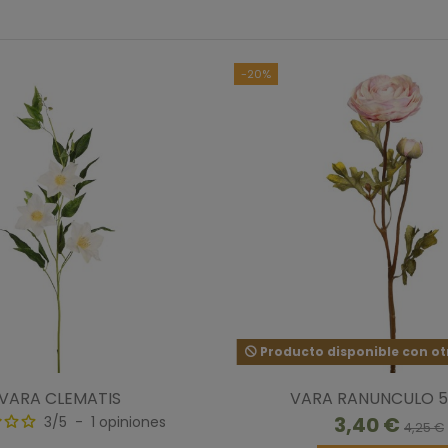
-20%
Producto disponible con ot
VARA CLEMATIS
VARA RANUNCULO 
3,40 €
3
/
5
-
1
opiniones
4,25 €