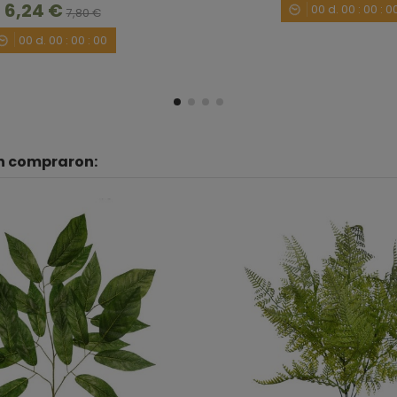
6,24 €
00
d.
00
:
00
:
0
7,80 €
00
d.
00
:
00
:
00
én compraron: