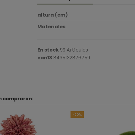
altura (cm)
Materiales
En stock
99 Artículos
ean13
8435132876759
én compraron:
B
Ver to
-20%
5
estrellas
4
estrellas
3
estrellas