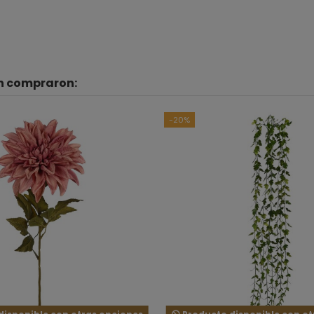
én compraron:
B
Ver to
-20%
5
estrellas
4
estrellas
3
estrellas
2
estrellas
1
estrella
Ordenar las opiniones