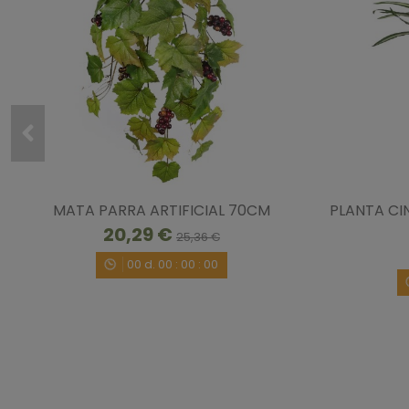
MATA PARRA ARTIFICIAL 70CM
PLANTA CI
20,29 €
25,36 €
00
d.
00
:
00
:
00