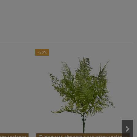
5
/
5
asado en
1
opiniones
sometidas a control
das las reseñas de este sitio
-20%
1
0
0
0
0