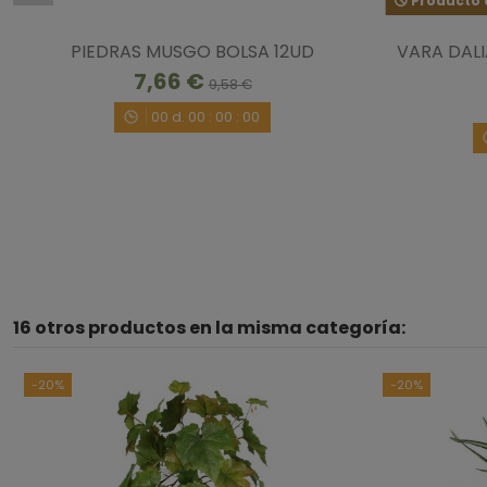
Producto d
PIEDRAS MUSGO BOLSA 12UD
VARA DALI
7,66 €
9,58 €
00
d.
00
:
00
:
00
16 otros productos en la misma categoría:
-20%
-20%