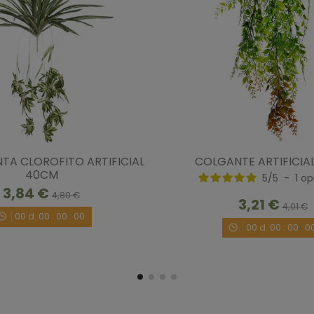
NTA CLOROFITO ARTIFICIAL
COLGANTE ARTIFICIA
40CM
5
/
5
-
1
op
3,84 €
4,80 €
3,21 €
4,01 €
00
d.
00
:
00
:
00
00
d.
00
:
00
:
0