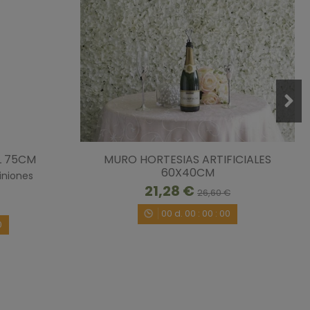
L 75CM
MURO HORTESIAS ARTIFICIALES
60X40CM
iniones
21,28 €
26,60 €
00
d.
00
:
00
:
00
0