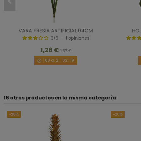
VARA FRESIA ARTIFICIAL 64CM
HOJ
3
/
5
-
1
opiniones
1,26 €
1,57 €
00
d.
21
:
03
:
18
16 otros productos en la misma categoría:
-20%
-20%