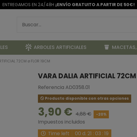
ENTREGAMOS EN 24/48H
¡ENVÍO GRATUITO A PARTIR DE 50€!
LES
ARBOLES ARTIFICIALES
MACETAS,
RTIFICIAL 72CM ø FLOR 19CM
VARA DALIA ARTIFICIAL 72CM
Referencia
AD0358.01
Producto disponible con otras opciones
3,90 €
4,88 €
-20%
Impuestos incluidos
Time left
00
d.
21
:
03
:
18