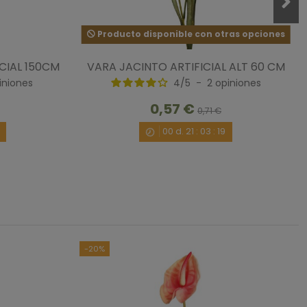
Producto disponible con otras opciones
CIAL 150CM
VARA JACINTO ARTIFICIAL ALT 60 CM
iniones
4
/
5
-
2
opiniones
0,57 €
0,71 €
00
d.
21
:
03
:
18
-20%