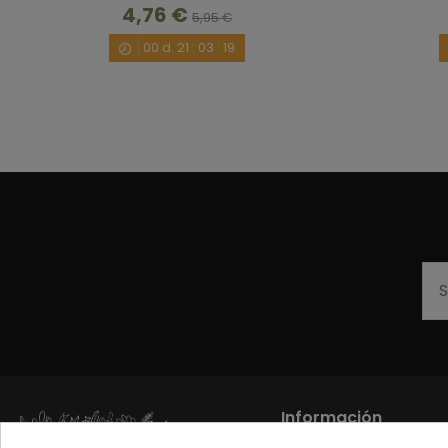
4,76 €
5,95 €
00
d.
21
:
03
:
18
Información