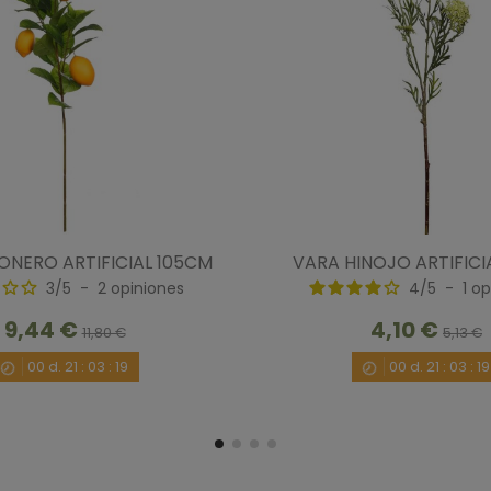
ONERO ARTIFICIAL 105CM
VARA HINOJO ARTIFICI
3
/
5
-
2
opiniones
4
/
5
-
1
op
9,44 €
4,10 €
11,80 €
5,13 €
00
d.
21
:
03
:
18
00
d.
21
:
03
:
18