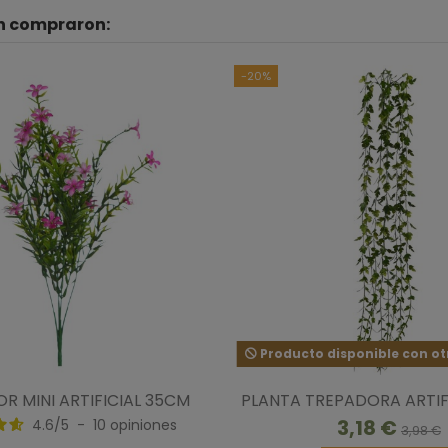
én compraron:
-20%
Producto disponible con ot
R MINI ARTIFICIAL 35CM
PLANTA TREPADORA ARTIFI
3,18 €
4.6
/
5
-
10
opiniones
3,98 €