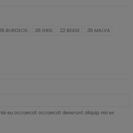
.18 BURDEOS
.26 GRIS
.22 BEIGE
.38 MALVA
nisi eu occaecat occaecat deserunt aliquip nisi ex