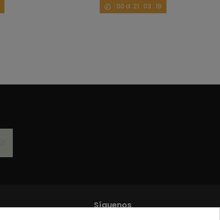
00
d.
21
:
03
:
18
Síguenos