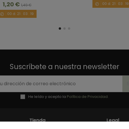
1,20 €
00
d.
21
:
03
:
18
1,49 €
00
d.
21
:
03
:
18
Suscríbete a nuestra newsletter
He leído y acepto la
Política de Privacidad.
Tienda
Legal