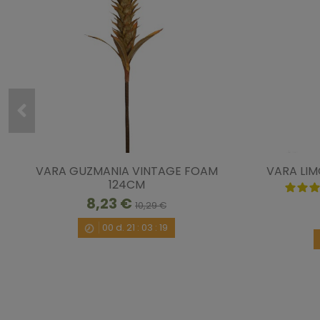
VARA GUZMANIA VINTAGE FOAM
VARA LIM
124CM
8,23 €
10,29 €
00
d.
21
:
03
:
18