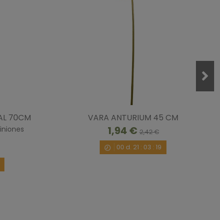
AL 70CM
VARA ANTURIUM 45 CM
1,94 €
iniones
2,42 €
00
d.
21
:
03
:
18