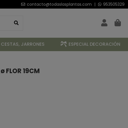
contacto@todaslasplantas.com
|
953505329
 CESTAS, JARRONES
ESPECIAL DECORACIÓN
 ø FLOR 19CM