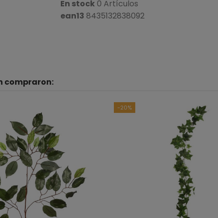
En stock
0 Artículos
ean13
8435132838092
én compraron:
-20%