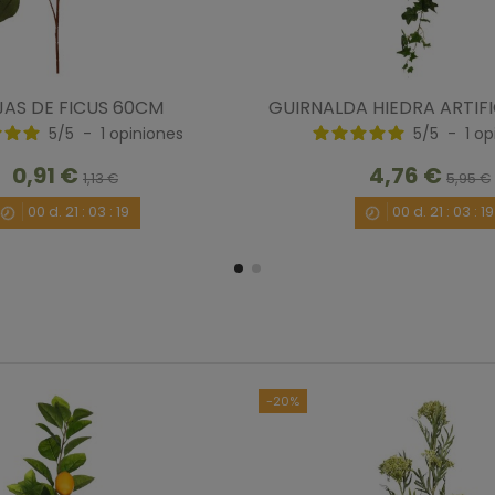
AS DE FICUS 60CM
GUIRNALDA HIEDRA ARTIFI
5
/
5
-
1
opiniones
5
/
5
-
1
op
0,91 €
4,76 €
1,13 €
5,95 €
00
d.
21
:
03
:
18
00
d.
21
:
03
:
18
-20%