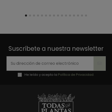
encantan las cosas dinei, y la ha encantado, muy 
romantico, en otros sitios las he visto mas caras y con la 
rosa de peor calidad. 100% recomendable
Opinión del
17/2/2018
, tras una experiencia del
17/2/2018
por
A.A.
Útil
(0)
Informe
1
Suscríbete a nuestra newsletter
He leído y acepto la
Política de Privacidad.