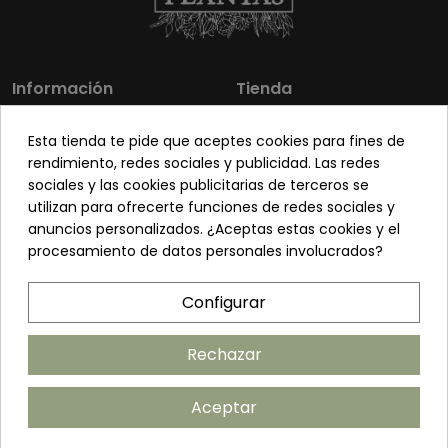
Información
Tienda
Los más vendidos
Mi cuenta
Esta tienda te pide que aceptes cookies para fines de
Sobre nosotros
Contacto
rendimiento, redes sociales y publicidad. Las redes
sociales y las cookies publicitarias de terceros se
Pon tu planta guapa
Envíos y Devoluciones
utilizan para ofrecerte funciones de redes sociales y
Preguntas frecuentes
Venta a profesionales
anuncios personalizados. ¿Aceptas estas cookies y el
procesamiento de datos personales involucrados?
Legal
Síguenos
Configurar
Política de privacidad
Términos y condiciones
Rechazar
Política de cookies
Aceptar
Añadir al carrito