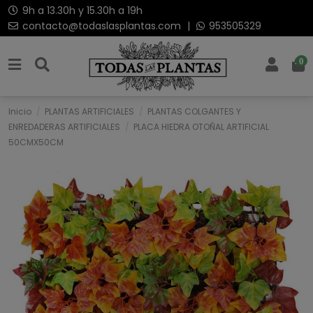
9h a 13.30h y 15.30h a 19h
contacto@todaslasplantas.com
|
953505329
0
Inicio
PLANTAS ARTIFICIALES
PLANTAS COLGANTES Y
ENREDADERAS ARTIFICIALES
PLACA HIEDRA OTOÑAL ARTIFICIAL
50CMX50CM