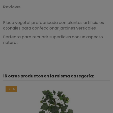
Reviews
Placa vegetal prefabricada con plantas artificiales
otoñales para confeccionar jardines verticales.
Perfecta para recubrir superficies con un aspecto
natural.
4.5
/
5
16 otros productos en la misma categoría:
Basado en
2
opiniones
sometidas a control
Ver todas las reseñas de este sitio
-20%
5
estrellas
1
4
estrellas
1
3
estrellas
0
2
estrellas
0