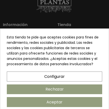
Información
Tienda
Los más vendidos
Mi cuenta
Esta tienda te pide que aceptes cookies para fines de
Sobre nosotros
Contacto
rendimiento, redes sociales y publicidad. Las redes
sociales y las cookies publicitarias de terceros se
Pon tu planta guapa
Envíos y Devoluciones
utilizan para ofrecerte funciones de redes sociales y
Preguntas frecuentes
Venta a profesionales
anuncios personalizados. ¿Aceptas estas cookies y el
procesamiento de datos personales involucrados?
Legal
Síguenos
Configurar
Política de privacidad
Términos y condiciones
Rechazar
Política de cookies
Aceptar