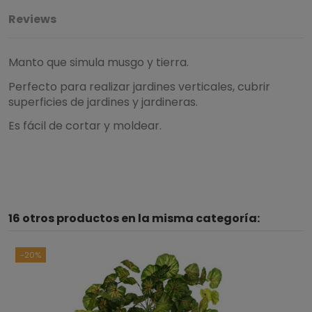
Reviews
Manto que simula musgo y tierra.
Perfecto para realizar jardines verticales, cubrir
superficies de jardines y jardineras.
Es fácil de cortar y moldear.
5
/
5
16 otros productos en la misma categoría:
Basado en
1
opiniones
sometidas a control
Ver todas las reseñas de este sitio
-20%
5
estrellas
1
4
estrellas
0
3
estrellas
0