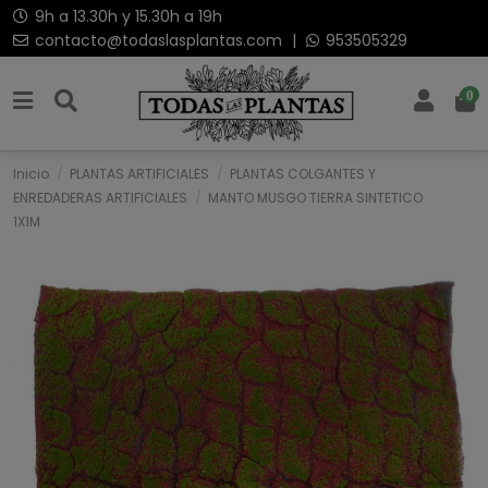
9h a 13.30h y 15.30h a 19h
contacto@todaslasplantas.com
|
953505329
0
Inicio
PLANTAS ARTIFICIALES
PLANTAS COLGANTES Y
ENREDADERAS ARTIFICIALES
MANTO MUSGO TIERRA SINTETICO
1X1M