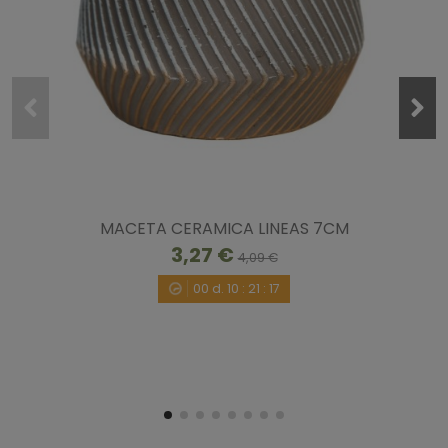
MACETA CERAMICA LINEAS 7CM
3,27 €
4,09 €
00
d.
10
:
21
:
16