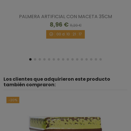
PALMERA ARTIFICIAL CON MACETA 35CM
8,96 €
11,20 €
00
d.
10
:
21
:
16
Los clientes que adquirieron este producto
también compraron:
-20%