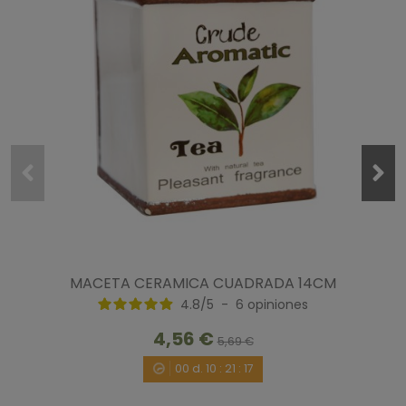
MACETA CERAMICA CUADRADA 14CM
4.8
/
5
-
6
opiniones
4,56 €
5,69 €
00
d.
10
:
21
:
16