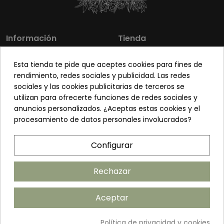
Información
Tienda
Los más vendidos
Mi cuenta
Esta tienda te pide que aceptes cookies para fines de
Sobre nosotros
Contacto
rendimiento, redes sociales y publicidad. Las redes
sociales y las cookies publicitarias de terceros se
Pon tu planta guapa
Envíos y Devoluciones
utilizan para ofrecerte funciones de redes sociales y
Preguntas frecuentes
Venta a profesionales
anuncios personalizados. ¿Aceptas estas cookies y el
procesamiento de datos personales involucrados?
Legal
Síguenos
Configurar
Política de privacidad
Términos y condiciones
Rechazar
Política de cookies
Aceptar
Añadir al carrito
Política de privacidad y cookies