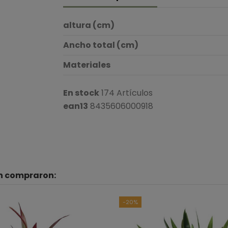
altura (cm)
Ancho total (cm)
Materiales
En stock
174 Artículos
ean13
8435606000918
én compraron:
B
Ver to
-20%
5
estrellas
4
estrellas