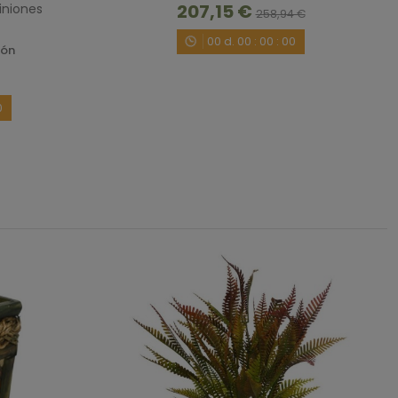
207,15 €
iniones
258,94 €
00
d.
00
:
00
:
00
ión
0