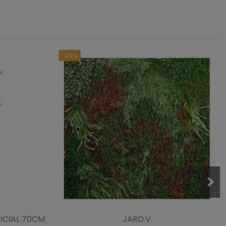
1
-20%
ICIAL 70CM
JARD.V