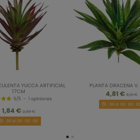
3
estrellas
2
estrellas
1
estrella
Ordenar las opiniones
5
/
5
ULENTA YUCCA ARTIFICIAL
PLANTA DRACENA V.
Opinión verificada
17CM
4,81 €
Utilizo mucho esta cinta de yute en todos los
6,01 €
5
/
5
-
1
opiniones
centro ó decoración.
00
d.
00
:
00
:
0
Opinión del
15/10/2017
, tras una experiencia del
15
1,84 €
2,30 €
Útil
(0)
Informe
00
d.
00
:
00
:
00