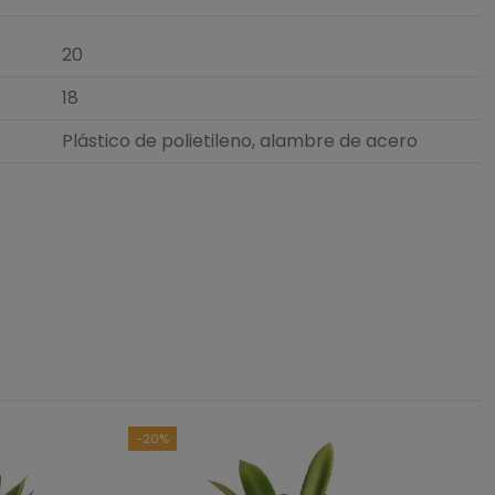
20
18
Plástico de polietileno, alambre de acero
5
/
5
asado en
1
opiniones
sometidas a control
das las reseñas de este sitio
-20%
1
0