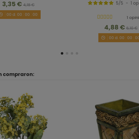
3,35 €
5
/
5
-
1
op
4,18 €
00
d.
00
:
00
:
00
1 opin
4,88 €
6,10 €
00
d.
00
:
00
:
0
én compraron: