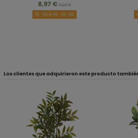
8,97 €
11,22 €
00
d.
00
:
00
:
00
Los clientes que adquirieron este producto tambi