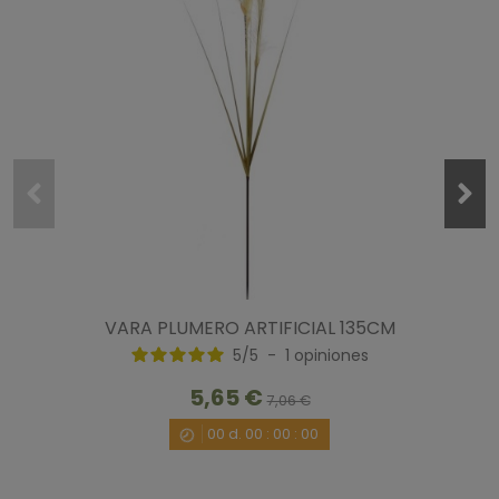
VARA PLUMERO ARTIFICIAL 135CM
5
/
5
-
1
opiniones
5,65 €
7,06 €
00
d.
00
:
00
:
00