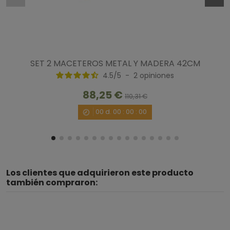
SET 2 MACETEROS METAL Y MADERA 42CM
4.5
/
5
-
2
opiniones
88,25 €
110,31 €
00
d.
00
:
00
:
00
Los clientes que adquirieron este producto
también compraron: