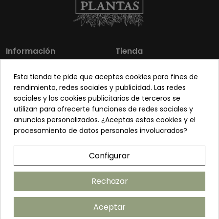
Información
Tienda
Los más vendidos
Mi cuenta
Esta tienda te pide que aceptes cookies para fines de
Sobre nosotros
Contacto
rendimiento, redes sociales y publicidad. Las redes
sociales y las cookies publicitarias de terceros se
Pon tu planta guapa
Envíos y Devoluciones
utilizan para ofrecerte funciones de redes sociales y
Preguntas frecuentes
Venta a profesionales
anuncios personalizados. ¿Aceptas estas cookies y el
procesamiento de datos personales involucrados?
Legal
Síguenos
Configurar
Política de privacidad
Términos y condiciones
Rechazar
Política de cookies
Aceptar