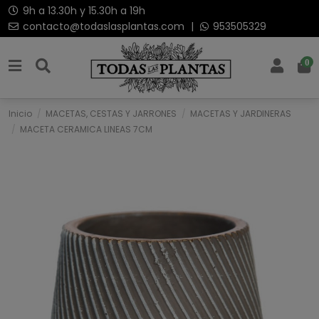
9h a 13.30h y 15.30h a 19h
contacto@todaslasplantas.com
|
953505329
0
Inicio
MACETAS, CESTAS Y JARRONES
MACETAS Y JARDINERAS
MACETA CERAMICA LINEAS 7CM