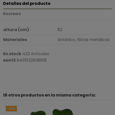
Detalles del producto
Reviews
altura (cm)
82
Materiales
Sintético, fibras metálicas
En stock
423 Artículos
ean13
8435132838818
4
/
5
16 otros productos en la misma categoría:
Basado en
1
opiniones
sometidas a control
Ver todas las reseñas de este sitio
-20%
5
estrellas
0