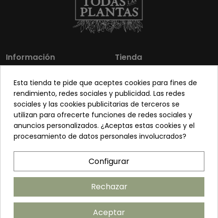
Información
Tienda
Los más vendidos
Mi cuenta
Esta tienda te pide que aceptes cookies para fines de
Sobre nosotros
Contacto
rendimiento, redes sociales y publicidad. Las redes
sociales y las cookies publicitarias de terceros se
Pon tu planta guapa
Envíos y Devoluciones
utilizan para ofrecerte funciones de redes sociales y
Preguntas frecuentes
Venta a profesionales
anuncios personalizados. ¿Aceptas estas cookies y el
procesamiento de datos personales involucrados?
Legal
Síguenos
Configurar
Política de privacidad
Términos y condiciones
Rechazar
Política de cookies
Aceptar