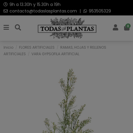
9h a 13.30h y 15.30h a 19h
contacto@todaslasplantas.com
|
953505329
0
Inicio
FLORES ARTIFICIALES
RAMAS, HOJAS Y RELLENOS
ARTIFICIALES
VARA GYPSOFILA ARTIFICIAL