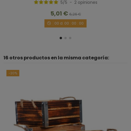
5
/
5
-
2
opiniones
Útil
(0)
Informe
5,01 €
6,26 €
00
d.
00
:
00
:
00
1
16 otros productos en la misma categoría:
-20%