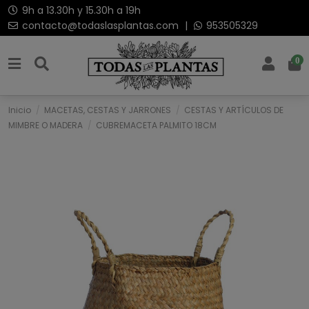
9h a 13.30h y 15.30h a 19h
contacto@todaslasplantas.com
|
953505329
0
Inicio
MACETAS, CESTAS Y JARRONES
CESTAS Y ARTÍCULOS DE
MIMBRE O MADERA
CUBREMACETA PALMITO 18CM