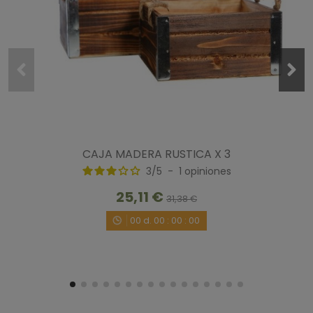
CAJA MADERA RUSTICA X 3
3
/
5
-
1
opiniones
25,11 €
31,38 €
00
d.
00
:
00
:
00