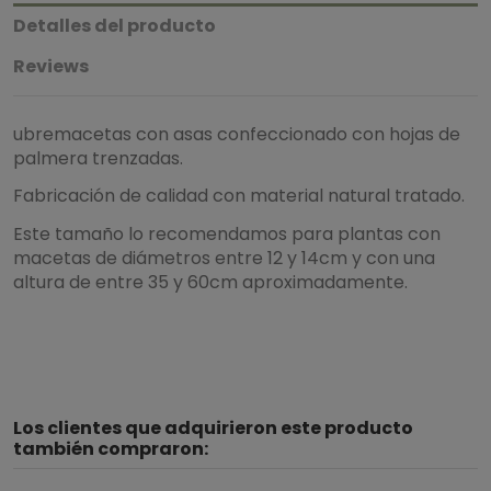
Detalles del producto
Reviews
ubremacetas con asas confeccionado con hojas de
palmera trenzadas.
Fabricación de calidad con material natural tratado.
Este tamaño lo recomendamos para plantas con
macetas de diámetros entre 12 y 14cm y con una
altura de entre 35 y 60cm aproximadamente.
3
/
5
Los clientes que adquirieron este producto
Basado en
1
opiniones
sometidas a control
también compraron:
Ver todas las reseñas de este sitio