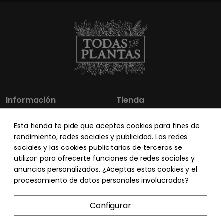
Información
Tienda
Los más vendidos
Mi cuenta
Esta tienda te pide que aceptes cookies para fines de
Sobre nosotros
Contacto
rendimiento, redes sociales y publicidad. Las redes
sociales y las cookies publicitarias de terceros se
Pon tu planta guapa
Envíos y Devoluciones
utilizan para ofrecerte funciones de redes sociales y
Preguntas frecuentes
Venta a profesionales
anuncios personalizados. ¿Aceptas estas cookies y el
procesamiento de datos personales involucrados?
Legal
Síguenos
Configurar
Política de privacidad