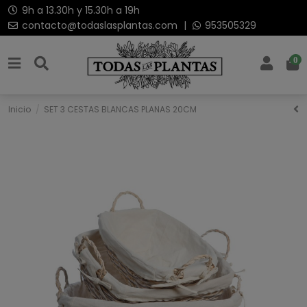
9h a 13.30h y 15.30h a 19h
contacto@todaslasplantas.com
|
953505329
0
Inicio
SET 3 CESTAS BLANCAS PLANAS 20CM