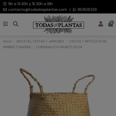
9h a 13.30h y 15.30h a 19h
contacto@todaslasplantas.com
|
953505329
0
Inicio
MACETAS, CESTAS Y JARRONES
CESTAS Y ARTÍCULOS DE
MIMBRE O MADERA
CUBREMACETA PALMITO 25CM