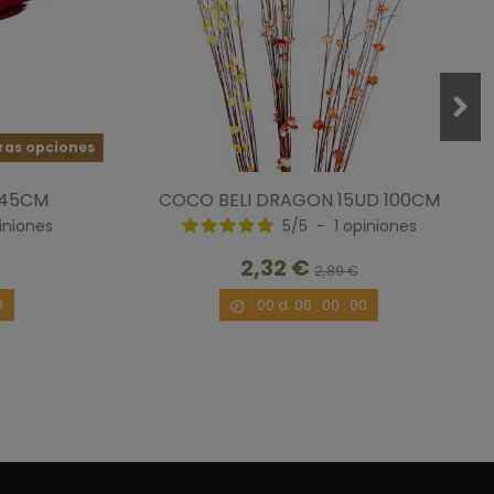
ras opciones
 45CM
COCO BELI DRAGON 15UD 100CM
iniones
5
/
5
-
1
opiniones
4/2022
por
A.A.
2,32 €
2,89 €
0
00
d.
00
:
00
:
00
1/2022
por
A.A.