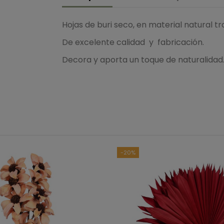
Hojas de buri seco, en material natural tr
De excelente calidad y fabricación.
Decora y aporta un toque de naturalida
B
Ver to
-20%
5
estrellas
4
estrellas
3
estrellas
2
estrellas
1
estrella