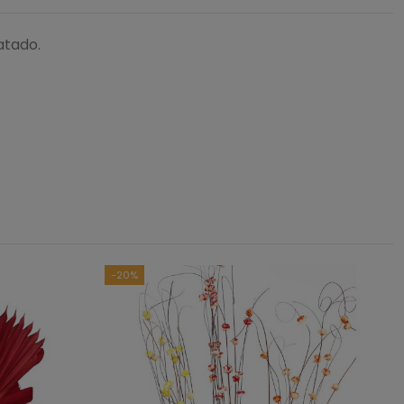
atado.
d.
5
/
5
asado en
2
opiniones
sometidas a control
das las reseñas de este sitio
-20%
2
0
0
0
0