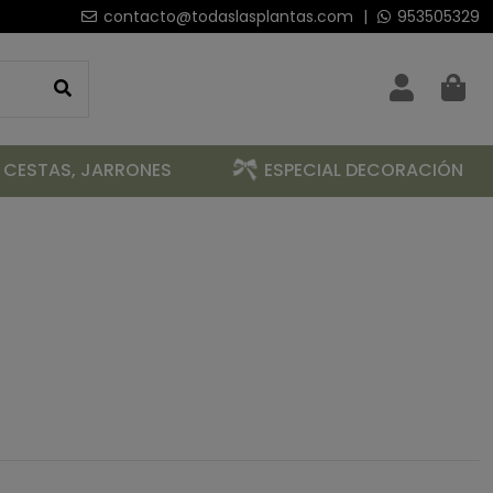
contacto@todaslasplantas.com
|
953505329
 CESTAS, JARRONES
ESPECIAL DECORACIÓN