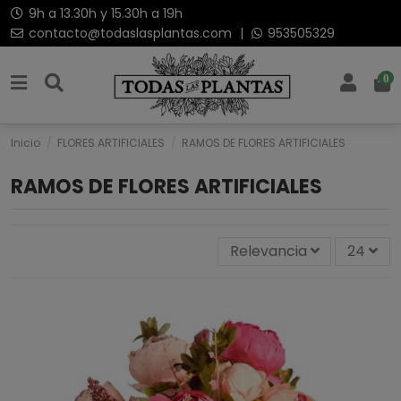
9h a 13.30h y 15.30h a 19h
contacto@todaslasplantas.com
|
953505329
0
Inicio
FLORES ARTIFICIALES
RAMOS DE FLORES ARTIFICIALES
RAMOS DE FLORES ARTIFICIALES
Relevancia
24