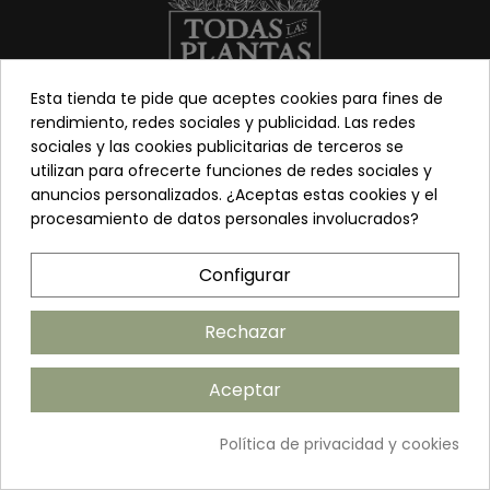
Esta tienda te pide que aceptes cookies para fines de
rendimiento, redes sociales y publicidad. Las redes
sociales y las cookies publicitarias de terceros se
Información
Tienda
utilizan para ofrecerte funciones de redes sociales y
anuncios personalizados. ¿Aceptas estas cookies y el
Los más vendidos
Mi cuenta
procesamiento de datos personales involucrados?
Sobre nosotros
Contacto
Pon tu planta guapa
Envíos y Devoluciones
Configurar
Preguntas frecuentes
Venta a profesionales
Rechazar
Legal
Síguenos
Aceptar
Política de privacidad
Términos y condiciones
Política de privacidad y cookies
Política de cookies