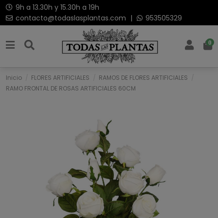
9h a 13.30h y 15.30h a 19h
contacto@todaslasplantas.com
|
953505329
0
Inicio
FLORES ARTIFICIALES
RAMOS DE FLORES ARTIFICIALES
RAMO FRONTAL DE ROSAS ARTIFICIALES 60CM