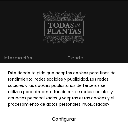
Información
Tienda
Los más vendidos
Mi cuenta
Esta tienda te pide que aceptes cookies para fines de
Sobre nosotros
Contacto
rendimiento, redes sociales y publicidad. Las redes
sociales y las cookies publicitarias de terceros se
Pon tu planta guapa
Envíos y Devoluciones
utilizan para ofrecerte funciones de redes sociales y
Preguntas frecuentes
Venta a profesionales
anuncios personalizados. ¿Aceptas estas cookies y el
procesamiento de datos personales involucrados?
Legal
Síguenos
Configurar
Política de privacidad