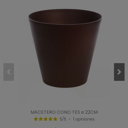
MACETERO CONO TES ø 22CM
5
/
5
-
1
opiniones