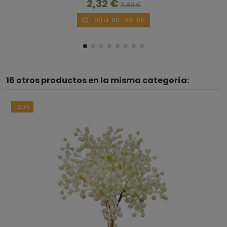
2,32 €
2,89 €
00
d.
00
:
00
:
00
16 otros productos en la misma categoría:
-20%