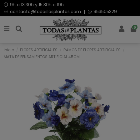
9h a 13.30h y 15.30h a 19h
contacto@todaslasplantas.com
|
953505329
0
Inicio
FLORES ARTIFICIALES
RAMOS DE FLORES ARTIFICIALES
MATA DE PENSAMIENTOS ARTIFICIAL 45CM