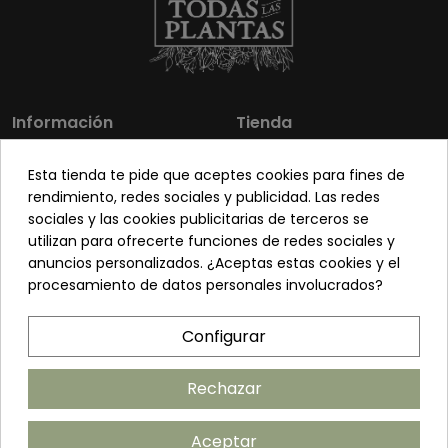
Información
Tienda
Los más vendidos
Mi cuenta
Esta tienda te pide que aceptes cookies para fines de
Sobre nosotros
Contacto
rendimiento, redes sociales y publicidad. Las redes
sociales y las cookies publicitarias de terceros se
Pon tu planta guapa
Envíos y Devoluciones
utilizan para ofrecerte funciones de redes sociales y
Preguntas frecuentes
Venta a profesionales
anuncios personalizados. ¿Aceptas estas cookies y el
procesamiento de datos personales involucrados?
Legal
Síguenos
Configurar
Política de privacidad
Términos y condiciones
Rechazar
Política de cookies
Aceptar