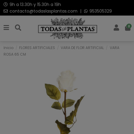
9h a 13.30h y 15.30h a 19h
contacto@todaslasplantas.com
|
953505329
0
Inicio
FLORES ARTIFICIALES
VARA DE FLOR ARTIFICIAL
VARA
ROSA 65 CM