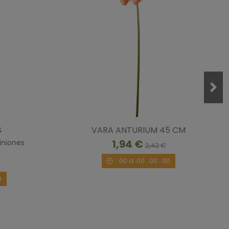
3/4/2020
por
A.A.
1
S
VARA ANTURIUM 45 CM
1,94 €
iniones
2,42 €
00
d.
00
:
00
:
00
0