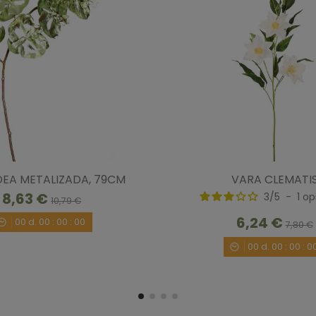
Opinión verificada
Perfecto
Opinión del
20/4/2020
, tras una experiencia del
1
Útil
(0)
Informe
EA METALIZADA, 79CM
VARA CLEMATI
8,63 €
3
/
5
-
1
op
10,79 €
6,24 €
00
d.
00
:
00
:
00
7,80 €
00
d.
00
:
00
:
0