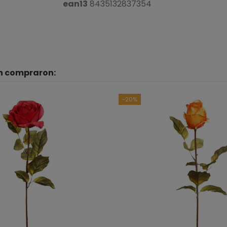
ean13
8435132837354
én compraron:
B
Ver to
-20%
5
estrellas
4
estrellas
3
estrellas
2
estrellas
1
estrella
Ordenar las opiniones