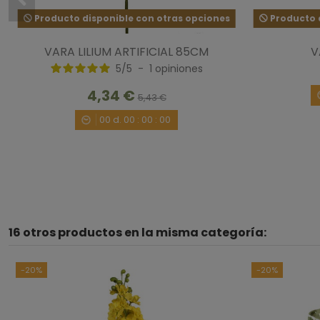
Producto disponible con otras opciones
Producto d
VARA LILIUM ARTIFICIAL 85CM
V
5
/
5
-
1
opiniones
4,34 €
5,43 €
00
d.
00
:
00
:
00
16 otros productos en la misma categoría:
-20%
-20%