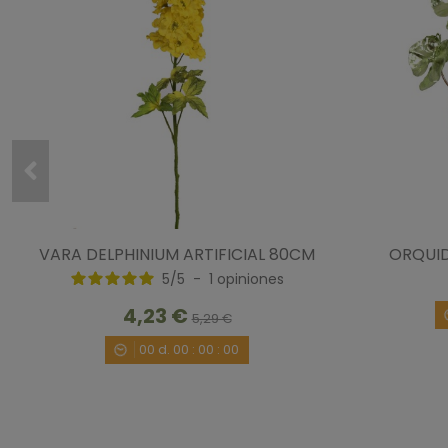
VARA DELPHINIUM ARTIFICIAL 80CM
ORQUID
5
/
5
-
1
opiniones
4,23 €
5,29 €
00
d.
00
:
00
:
00