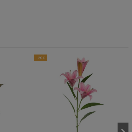
4.7
/
5
asado en
3
opiniones
sometidas a control
das las reseñas de este sitio
-20%
2
1
0
0
0