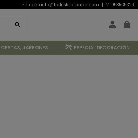
contacto@todaslasplantas.com
|
953505329
 CESTAS, JARRONES
ESPECIAL DECORACIÓN