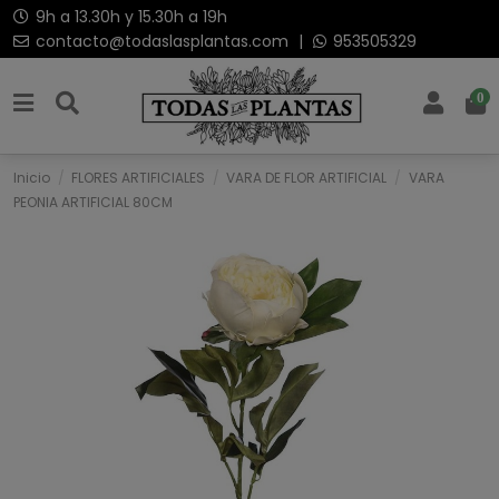
9h a 13.30h y 15.30h a 19h
contacto@todaslasplantas.com
|
953505329
0
Inicio
FLORES ARTIFICIALES
VARA DE FLOR ARTIFICIAL
VARA
PEONIA ARTIFICIAL 80CM