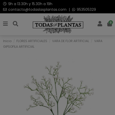
9h a 13.30h y 15.30h a 19h
contacto@todaslasplantas.com
|
953505329
0
Inicio
FLORES ARTIFICIALES
VARA DE FLOR ARTIFICIAL
VARA
GIPSOFILA ARTIFICIAL