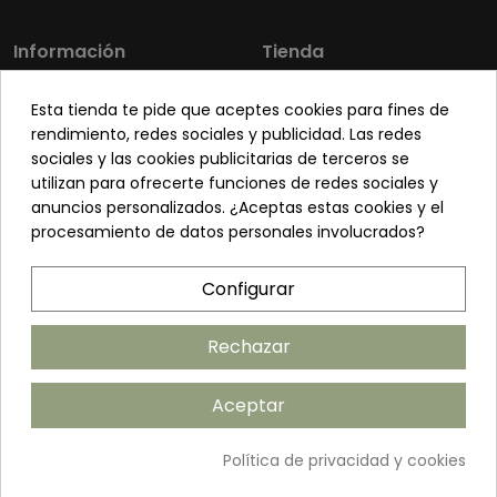
Información
Tienda
Los más vendidos
Mi cuenta
Esta tienda te pide que aceptes cookies para fines de
Sobre nosotros
Contacto
rendimiento, redes sociales y publicidad. Las redes
sociales y las cookies publicitarias de terceros se
Pon tu planta guapa
Envíos y Devoluciones
utilizan para ofrecerte funciones de redes sociales y
Preguntas frecuentes
Venta a profesionales
anuncios personalizados. ¿Aceptas estas cookies y el
procesamiento de datos personales involucrados?
Legal
Síguenos
Configurar
Política de privacidad
Términos y condiciones
Rechazar
Política de cookies
Aceptar
Añadir al carrito
Política de privacidad y cookies
©2026 ANDUDECOR S.L. | Desarrollado por
Amarillo Limón