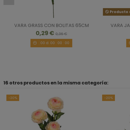
Producto d
VARA GRASS CON BOLITAS 65CM
VARA JA
0,29 €
0,36 €
00
d.
00
:
00
:
00
16 otros productos en la misma categoría:
-20%
-20%