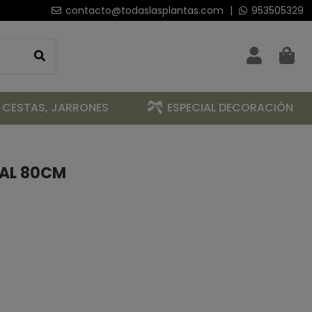
contacto@todaslasplantas.com
|
953505329
 CESTAS, JARRONES
ESPECIAL DECORACIÓN
IAL 80CM