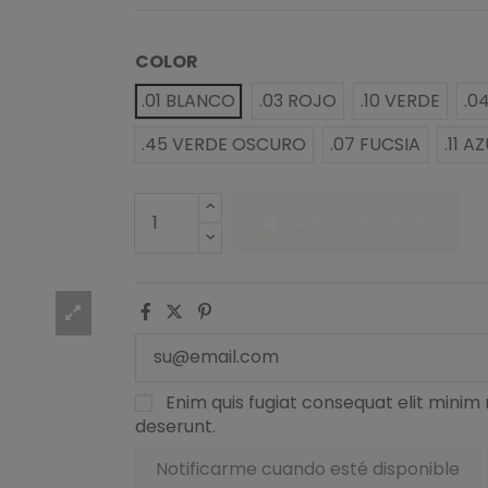
COLOR
.01 BLANCO
.03 ROJO
.10 VERDE
.0
.45 VERDE OSCURO
.07 FUCSIA
.11 A
Añadir al carrito
Enim quis fugiat consequat elit minim 
deserunt.