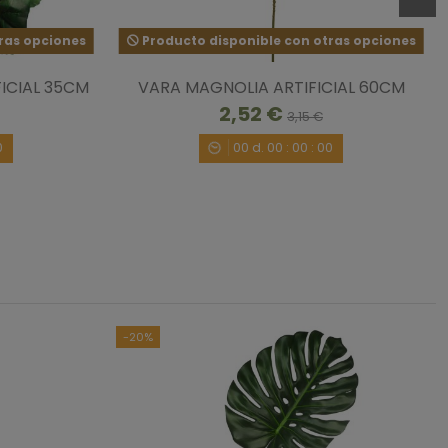
ras opciones
Producto disponible con otras opciones
ICIAL 35CM
VARA MAGNOLIA ARTIFICIAL 60CM
2,52 €
or problemas de la agencia tardó mas de las 48 horas, 
3,15 €
ención por parte de la tienda fue buena para intentar 
0
00
d.
00
:
00
:
00
4/2018
por
A.A.
1
-20%