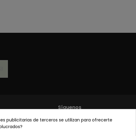
Síguenos
es publicitarias de terceros se utilizan para ofrecerte
de privacidad
volucrados?
 y condiciones