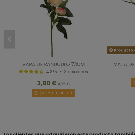
Producto d
VARA DE RANUCULO 73CM
MATA DE 
4.3
/
5
-
3
opiniones
3,80 €
4,75 €
00
d.
00
:
00
:
00
Los clientes que adquirieron este producto tambi