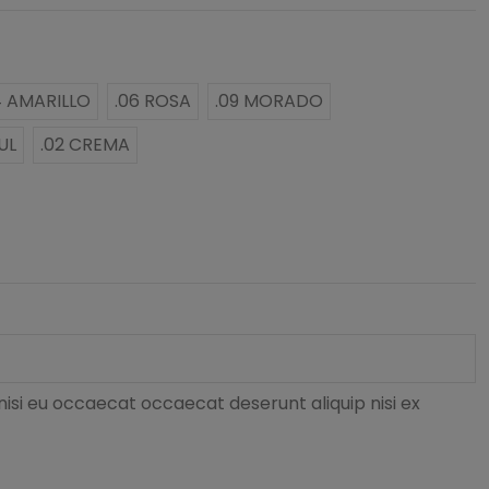
4 AMARILLO
.06 ROSA
.09 MORADO
ZUL
.02 CREMA
nisi eu occaecat occaecat deserunt aliquip nisi ex