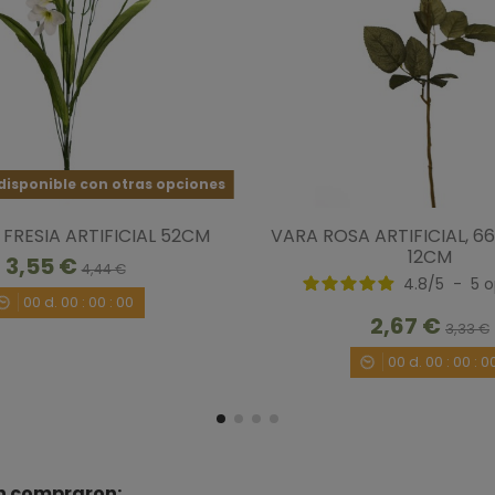
isponible con otras opciones
FRESIA ARTIFICIAL 52CM
VARA ROSA ARTIFICIAL, 6
12CM
3,55 €
4,44 €
4.8
/
5
-
5
o
00
d.
00
:
00
:
00
2,67 €
3,33 €
00
d.
00
:
00
:
0
én compraron: