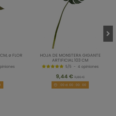
6CM, ø FLOR
HOJA DE MONSTERA GIGANTE
ARTIFICIAL 103 CM
piniones
5
/
5
-
4
opiniones
9,44 €
11,80 €
0
00
d.
00
:
00
:
00