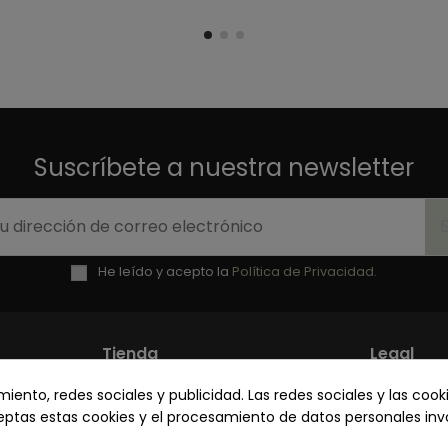
Suscríbete a nuestra newsletter
He leído y acepto la
Política de Privacidad.
Tienda
Legal
ento, redes sociales y publicidad. Las redes sociales y las cooki
Mi cuenta
Política 
ceptas estas cookies y el procesamiento de datos personales in
Contacto
Términos