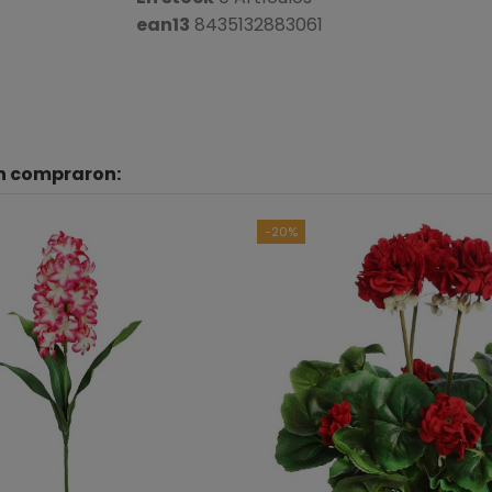
ean13
8435132883061
én compraron:
B
Ver to
-20%
5
estrellas
4
estrellas
3
estrellas
2
estrellas
1
estrella
Ordenar las opiniones