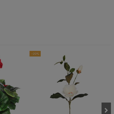
3
/
5
asado en
1
opiniones
sometidas a control
das las reseñas de este sitio
-20%
0
0
1
0
0