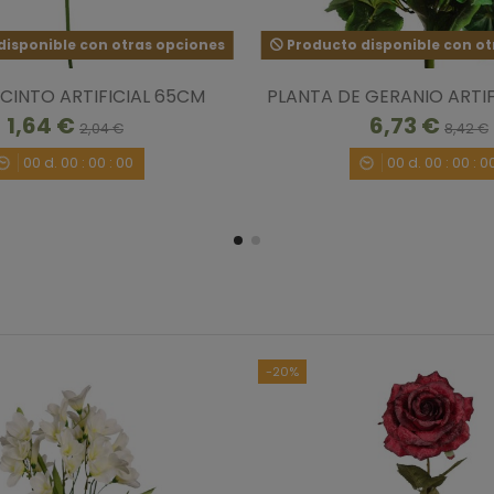
isponible con otras opciones
Producto disponible con ot
3
/
5
CINTO ARTIFICIAL 65CM
PLANTA DE GERANIO ARTIF
Opinión verificada
1,64 €
6,73 €
La planta llego en perfecto estado, aunque p
2,04 €
8,42 €
llegando con retraso y era para regalo. La at
00
d.
00
:
00
:
00
00
d.
00
:
00
:
0
solucionarlo.
Opinión del
10/4/2018
, tras una experiencia del
10/
Útil
(0)
Informe
-20%