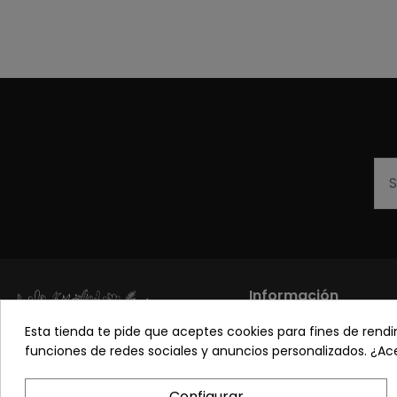
Información
Esta tienda te pide que aceptes cookies para fines de rendimi
Los más vendidos
funciones de redes sociales y anuncios personalizados. ¿A
Sobre nosotros
Pon tu planta guapa
Configurar