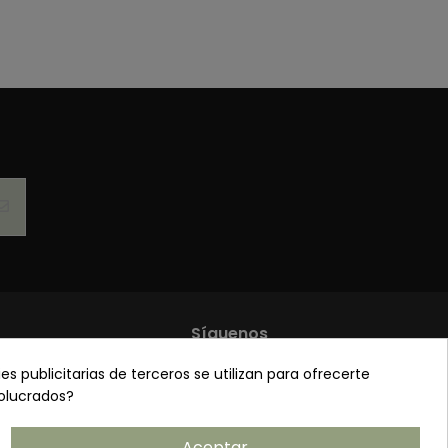
Síguenos
es publicitarias de terceros se utilizan para ofrecerte
de privacidad
volucrados?
 y condiciones
de cookies
Aceptar