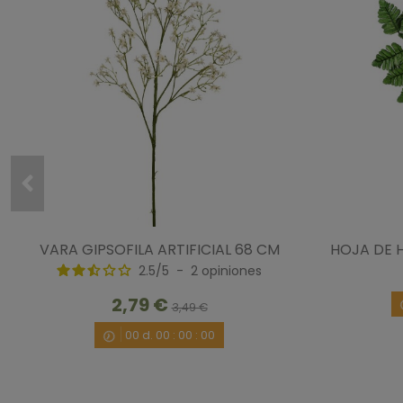
VARA GIPSOFILA ARTIFICIAL 68 CM
HOJA DE 
2.5
/
5
-
2
opiniones
2,79 €
3,49 €
00
d.
00
:
00
:
00