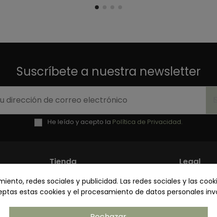
Suscríbete a nuestra newsletter
He leído y acepto la
Política de Privacidad.
Tienda
Legal
ento, redes sociales y publicidad. Las redes sociales y las cooki
Mi cuenta
Política 
ceptas estas cookies y el procesamiento de datos personales in
Contacto
Términos
Envíos y Devoluciones
Política 
Rechazar