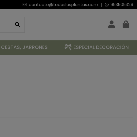
contacto@todaslasplantas.com
|
953505329
 CESTAS, JARRONES
ESPECIAL DECORACIÓN