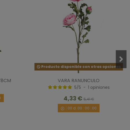
Producto disponible con otras opciones
78CM
VARA RANUNCULO
5
/
5
-
1
opiniones
4,33 €
0
5,41 €
00
d.
00
:
00
:
00