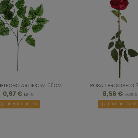
HELECHO ARTIFICIAL 65CM
ROSA TERCIOPELO 
0,97 €
8,56 €
1,21 €
10,70 €
00
d.
00
:
00
:
00
00
d.
00
:
00
:
0