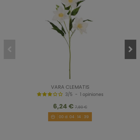
VARA CLEMATIS
3
/
5
-
1
opiniones
6,24 €
7,80 €
00
d.
04
:
14
:
38