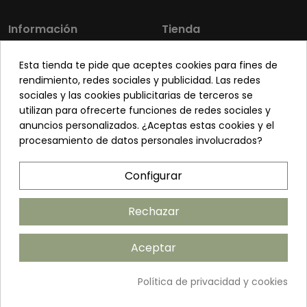
Información
Tienda
Los más vendidos
Mi cuenta
Esta tienda te pide que aceptes cookies para fines de
Sobre nosotros
Contacto
rendimiento, redes sociales y publicidad. Las redes
sociales y las cookies publicitarias de terceros se
Pon tu planta guapa
Envíos y Devoluciones
utilizan para ofrecerte funciones de redes sociales y
Preguntas frecuentes
Venta a profesionales
anuncios personalizados. ¿Aceptas estas cookies y el
procesamiento de datos personales involucrados?
Legal
Síguenos
Configurar
Política de privacidad
Términos y condiciones
Rechazar
Política de cookies
Aceptar
Añadir al carrito
Política de privacidad y cookies
©2026 ANDUDECOR S.L. | Desarrollado por
Amarillo Limón