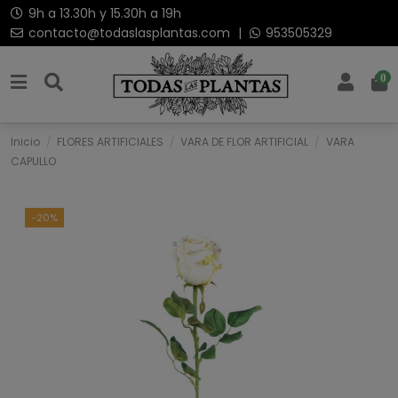
9h a 13.30h y 15.30h a 19h
contacto@todaslasplantas.com
|
953505329
0
Inicio
FLORES ARTIFICIALES
VARA DE FLOR ARTIFICIAL
VARA
CAPULLO
-20%