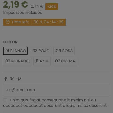
2,19 €
2,74 €
-20%
Impuestos incluidos
Time left
00
d.
04
:
14
:
38
COLOR
.01 BLANCO
.03 ROJO
.06 ROSA
.09 MORADO
.11 AZUL
.02 CREMA
Enim quis fugiat consequat elit minim nisi eu
occaecat occaecat deserunt aliquip nisi ex deserunt.