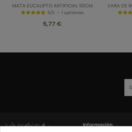
MATA EUCALIPTO ARTIFICIAL 50CM
VARA DE R
5
/
5
-
1
opiniones
5,77 €
Información