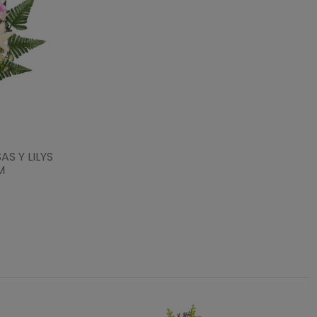
S Y LILYS
M