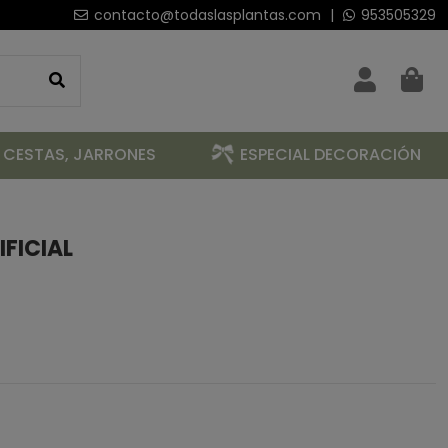
contacto@todaslasplantas.com
|
953505329
 CESTAS, JARRONES
ESPECIAL DECORACIÓN
IFICIAL