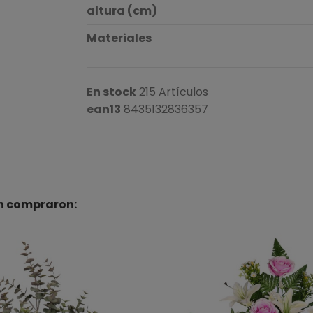
altura (cm)
Materiales
En stock
215 Artículos
ean13
8435132836357
én compraron: