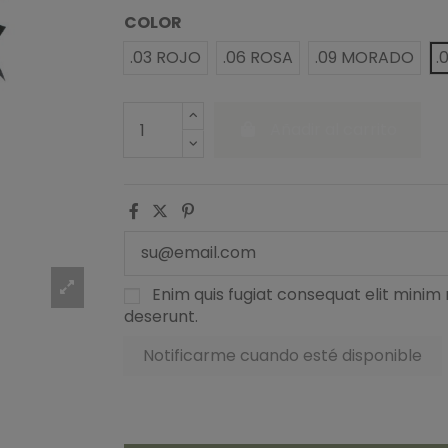
COLOR
.03 ROJO
.06 ROSA
.09 MORADO
.
Añadir al carrito
Enim quis fugiat consequat elit minim 
deserunt.