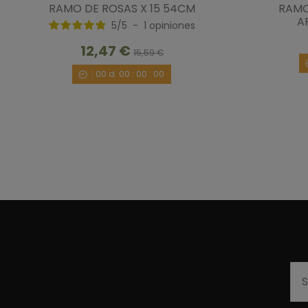
RAMO DE ROSAS X 15 54CM
RAMO
A
5
/
5
-
1
opiniones
12,47 €
15,59 €
00
d.
00
:
00
:
00