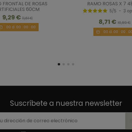
 FRONTAL DE ROSAS
RAMO ROSAS X 7 4
RTIFICIALES 60CM
5
/
5
-
3
op
9,29 €
11,61 €
8,71 €
10,89 €
00
d.
00
:
00
:
00
00
d.
00
:
00
:
0
Suscríbete a nuestra newsletter