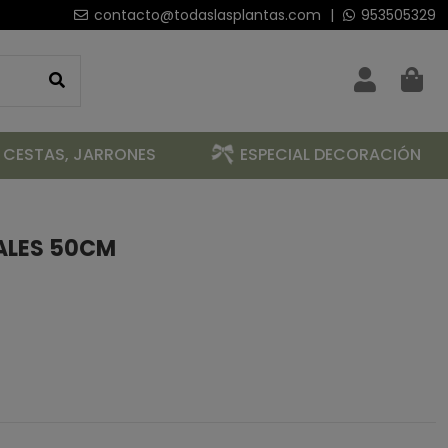
contacto@todaslasplantas.com
|
953505329
 CESTAS, JARRONES
ESPECIAL DECORACIÓN
ALES 50CM