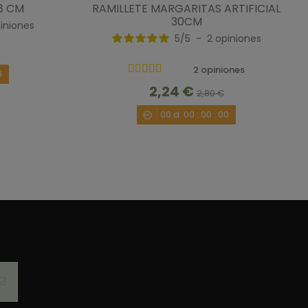
8 CM
RAMILLETE MARGARITAS ARTIFICIAL
30CM
iniones
5
/
5
-
2
opiniones
2 opiniones
0
2,24 €
2,80 €
00
d.
00
:
00
:
00