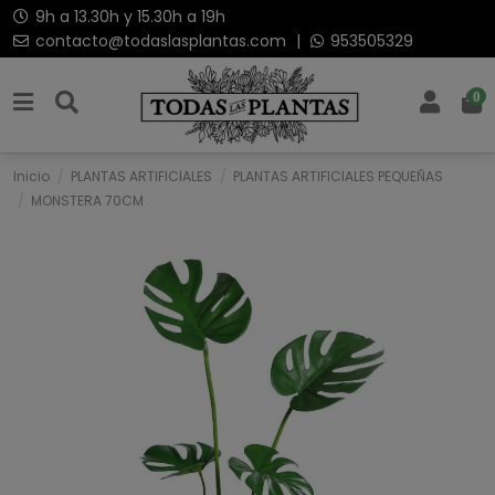
9h a 13.30h y 15.30h a 19h
contacto@todaslasplantas.com
|
953505329
0
Inicio
PLANTAS ARTIFICIALES
PLANTAS ARTIFICIALES PEQUEÑAS
MONSTERA 70CM