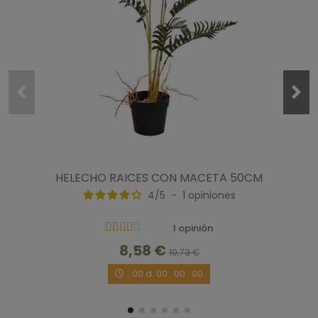
HELECHO RAICES CON MACETA 50CM
4
/
5
-
1
opiniones
1 opinión
8,58 €
10,73 €
00
d.
00
:
00
:
00