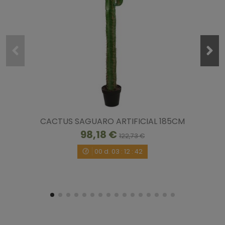
CACTUS SAGUARO ARTIFICIAL 185CM
98,18 €
122,73 €
00
d.
03
:
12
:
41