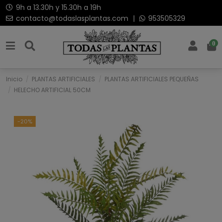
9h a 13.30h y 15.30h a 19h
contacto@todaslasplantas.com
|
953505329
0
Inicio
PLANTAS ARTIFICIALES
PLANTAS ARTIFICIALES PEQUEÑAS
HELECHO ARTIFICIAL 50CM
-20%