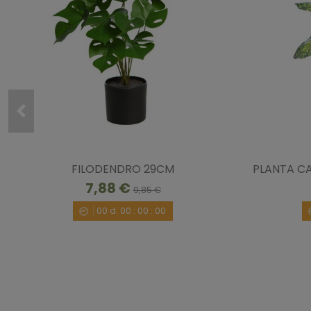
FILODENDRO 29CM
PLANTA C
7,88 €
9,85 €
00
d.
00
:
00
:
00