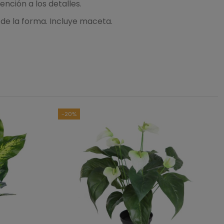
nción a los detalles.
de la forma. Incluye maceta.
4
/
5
asado en
1
opiniones
sometidas a control
das las reseñas de este sitio
-20%
0
1
0
0
0