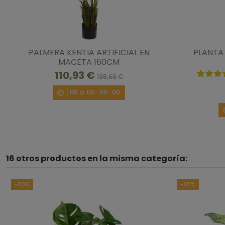
PALMERA KENTIA ARTIFICIAL EN
PLANTA 
MACETA 160CM
110,93 €
138,66 €
00
d.
00
:
00
:
00
16 otros productos en la misma categoría:
-20%
-20%