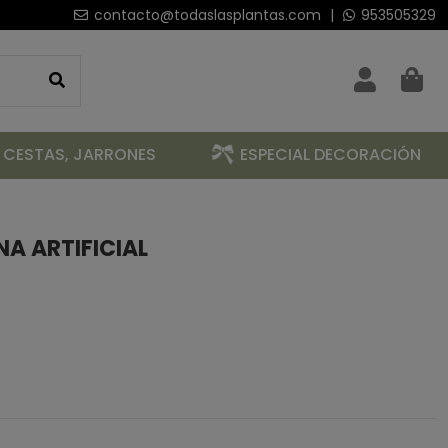
contacto@todaslasplantas.com
|
953505329
 CESTAS, JARRONES
ESPECIAL DECORACIÓN
A ARTIFICIAL