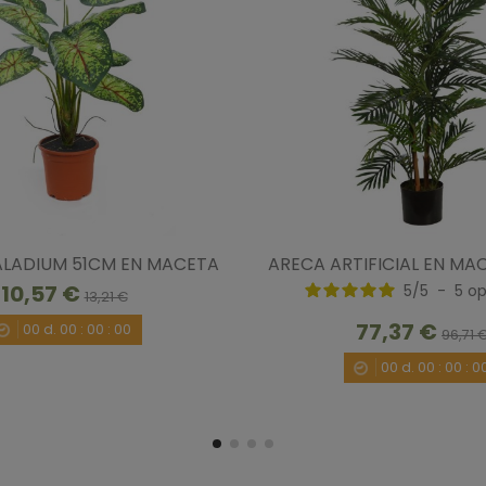
ALADIUM 51CM EN MACETA
ARECA ARTIFICIAL EN MA
10,57 €
5
/
5
-
5
op
13,21 €
77,37 €
00
d.
00
:
00
:
00
96,71 
00
d.
00
:
00
:
0