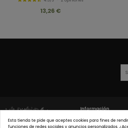
4.5
/
5
-
2
opiniones
13,26 €
Información
Esta tienda te pide que aceptes cookies para fines de rendimi
Los más vendidos
funciones de redes sociales y anuncios personalizados. ¿A