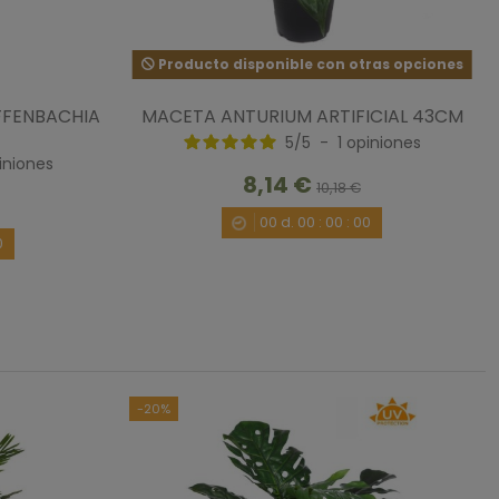
Producto disponible con otras opciones
FFENBACHIA
MACETA ANTURIUM ARTIFICIAL 43CM
5
/
5
-
1
opiniones
 sigue pareciendo artificial. Pero da el pego eso si
iniones
7/2020
por
A.A.
8,14 €
10,18 €
00
d.
00
:
00
:
00
0
1
-20%