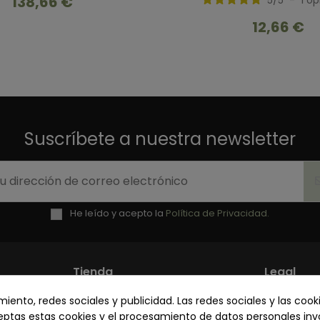
138,66 €
5
/
5
-
1
op
12,66 €
Suscríbete a nuestra newsletter
He leído y acepto la
Política de Privacidad.
Tienda
Legal
ento, redes sociales y publicidad. Las redes sociales y las cooki
Mi cuenta
Política 
ceptas estas cookies y el procesamiento de datos personales in