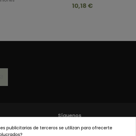
iniones
10,18 €
Síguenos
es publicitarias de terceros se utilizan para ofrecerte
de privacidad
volucrados?