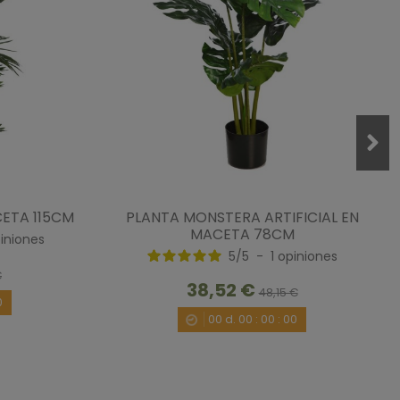
CETA 115CM
PLANTA MONSTERA ARTIFICIAL EN
MACETA 78CM
iniones
5
/
5
-
1
opiniones
€
38,52 €
48,15 €
0
00
d.
00
:
00
:
00