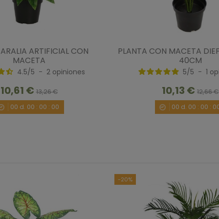
4
/
5
ARALIA ARTIFICIAL CON
PLANTA CON MACETA DIE
Opinión verificada
MACETA
40CM
se ve bastante real. Pero no hay que exagerar
4.5
/
5
-
2
opiniones
5
/
5
-
1
op
Opinión del
4/8/2020
, tras una experiencia del
23/
10,61 €
10,13 €
13,26 €
12,66 €
Útil
(0)
Informe
00
d.
00
:
00
:
00
00
d.
00
:
00
:
0
-20%