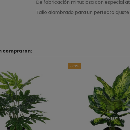
De fabricación minuciosa con especial ate
Tallo alambrado para un perfecto ajuste 
én compraron:
B
Ver to
-20%
5
estrellas
4
estrellas
3
estrellas
2
estrellas
1
estrella
Ordenar las opiniones